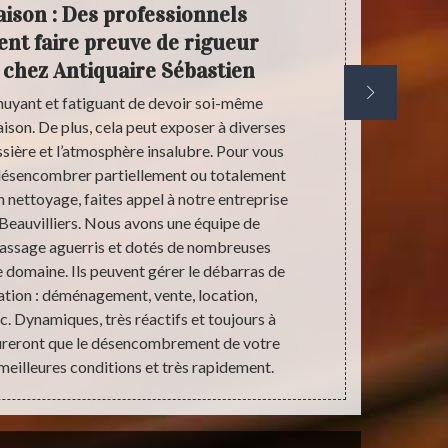
ison : Des professionnels
Ant
vent faire preuve de rigueur
débar
 chez Antiquaire Sébastien
nnuyant et fatiguant de devoir soi-même
Les cas de 
ison. De plus, cela peut exposer à diverses
problème qui
sière et l’atmosphère insalubre. Pour vous
d’accumuler 
 désencombrer partiellement ou totalement
Dans ce gen
n nettoyage, faites appel à notre entreprise
maison de n
Beauvilliers. Nous avons une équipe de
souvent soll
rassage aguerris et dotés de nombreuses
chargé de 
 domaine. Ils peuvent gérer le débarras de
salubrité 
ation : déménagement, vente, location,
encombrants 
c. Dynamiques, très réactifs et toujours à
leur
ssureront que le désencombrement de votre
meilleures conditions et très rapidement.