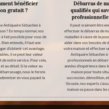
mment bénéficier
Débarras de ma
on gratuit ?
qualifiés qui sa
professionnelle
se Antiquaire Sébastien à
Il peut vraiment être e
ison ? En temps normal, nos
effectuer le débarras de ma
t à fait possible pour vous de
maladies à cause de la pous
 Bien entendu, il faut une
aider dans vos besoins de
ager d’obtenir cet avantage.
votre maison et effectuer u
bles, il se peut leur valeur
Antiquaire Sébastien à 
 de notre service. Pour cela,
professionnels en débar
t au détail. Si la valeur au
années d’expérience dans le
débarrassage, nous le ferons
maison pour toute situ
demniser en vous payant la
succession, démolition, et
l’écoute, nos experts s’a
maison se passe dans les 