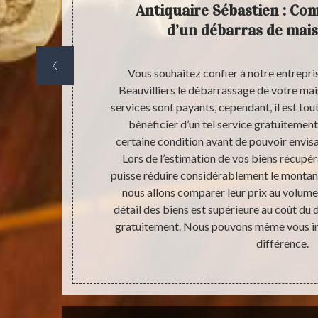
n vos
Antiquaire Sébastien : Co
 qu’en
d’un débarras de mais
tes raisons :
Vous souhaitez confier à notre entrepri
ménagement…
Beauvilliers le débarrassage de votre ma
ison peut se
services sont payants, cependant, il est tou
esoins de
bénéficier d’un tel service gratuitement.
 Antiquaire
certaine condition avant de pouvoir envis
ompter. Nous
Lors de l’estimation de vos biens récupéra
ne de nos
puisse réduire considérablement le montant
me. Nous vous
nous allons comparer leur prix au volume e
ir un débarras
détail des biens est supérieure au coût du 
gratuitement. Nous pouvons même vous in
différence.