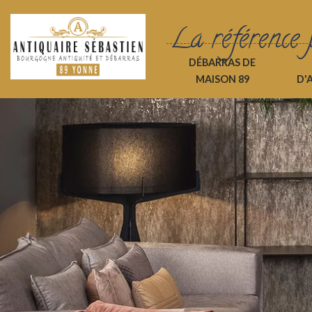
La référence 
DÉBARRAS DE
MAISON 89
D'