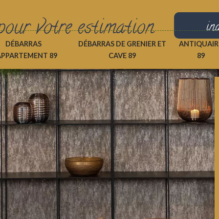
pour votre estimation
in
DÉBARRAS
DÉBARRAS DE GRENIER ET
ANTIQUAIR
APPARTEMENT 89
CAVE 89
89