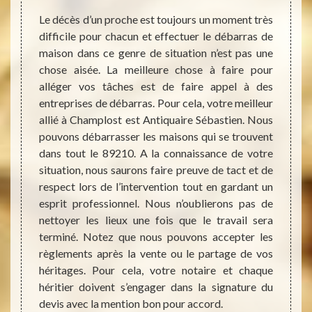
pro
e peut
Le décès d’un proche est toujours un moment très
mes et
difficile pour chacun et effectuer le débarras de
mbrant,
maison dans ce genre de situation n’est pas une
Il peu
nérer à
chose aisée. La meilleure chose à faire pour
devoi
e. Dans
alléger vos tâches est de faire appel à des
maison
itaires
entreprises de débarras. Pour cela, votre meilleur
maladi
ats, de
allié à Champlost est Antiquaire Sébastien. Nous
insalu
es plus
pouvons débarrasser les maisons qui se trouvent
désenc
lement.
dans tout le 89210. A la connaissance de votre
maison
llé de
situation, nous saurons faire preuve de tact et de
notre
 que la
respect lors de l’intervention tout en gardant un
Cham
, notre
esprit professionnel. Nous n’oublierons pas de
profes
mplost
nettoyer les lieux une fois que le travail sera
de no
té pour
terminé. Notez que nous pouvons accepter les
domain
 normes
règlements après la vente ou le partage de vos
pour 
héritages. Pour cela, votre notaire et chaque
locat
héritier doivent s’engager dans la signature du
Dynami
devis avec la mention bon pour accord.
nos 