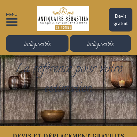
MENU
Devis
gratuit
indisponible
indisponible
La référence pour votre
estimation
DEVIS ET DÉPLACEMENT GRATUITS