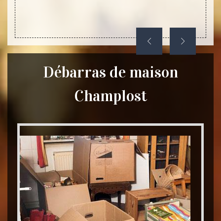
désenc
les me
Débarras de maison
Champlost