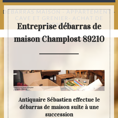
DÉBARRAS MAISON - APPARTEMENT -
CAVE ET GRENIER- ACHAT DE
MONTRE
Entreprise débarras de
maison Champlost 89210
Antiquaire Sébastien effectue le
de
débarras de maison suite à une
prof
s
succession