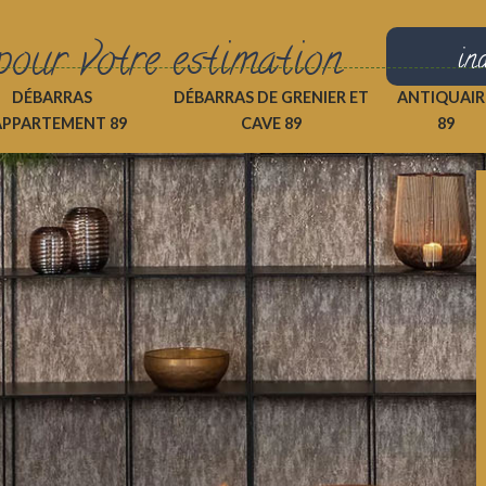
pour votre estimation
in
DÉBARRAS
DÉBARRAS DE GRENIER ET
ANTIQUAIR
APPARTEMENT 89
CAVE 89
89