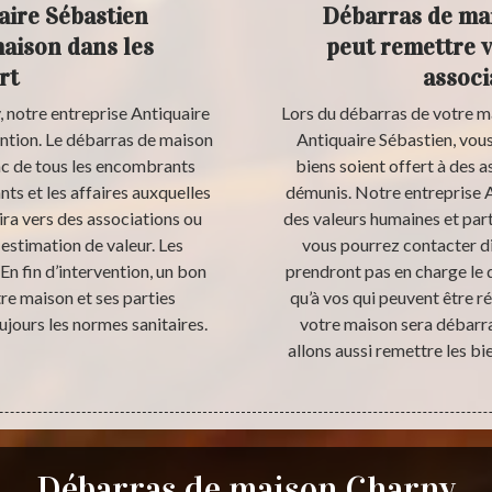
aire Sébastien
Débarras de mai
maison dans les
peut remettre v
rt
associ
, notre entreprise Antiquaire
Lors du débarras de votre ma
ention. Le débarras de maison
Antiquaire Sébastien, vou
 sac de tous les encombrants
biens soient offert à des as
ts et les affaires auxquelles
démunis. Notre entreprise A
ira vers des associations ou
des valeurs humaines et par
estimation de valeur. Les
vous pourrez contacter di
En fin d’intervention, un bon
prendront pas en charge le 
re maison et ses parties
qu’à vos qui peuvent être r
jours les normes sanitaires.
votre maison sera débarr
allons aussi remettre les b
Débarras de maison Charny