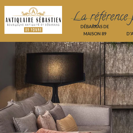
La référence 
DÉBARRAS DE
MAISON 89
D'