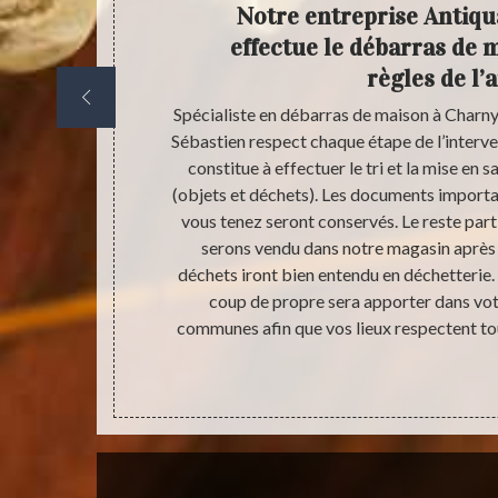
a un
Notre entreprise Antiqu
s plus
effectue le débarras de 
règles de l’a
euvent varier
Spécialiste en débarras de maison à Charny
rrasser. Cela
Sébastien respect chaque étape de l’interv
 Antiquaire
constitue à effectuer le tri et la mise en
mission de
(objets et déchets). Les documents importan
s raisons qui
vous tenez seront conservés. Le reste part
s’organisera de
serons vendu dans notre magasin après 
ectant votre
déchets iront bien entendu en déchetterie. 
ention vous
coup de propre sera apporter dans vot
 la mettre en
communes afin que vos lieux respectent tou