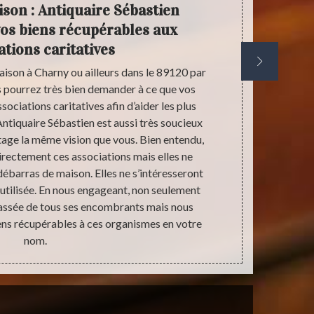
son : Antiquaire Sébastien
Ant
os biens récupérables aux
débar
ations caritatives
ison à Charny ou ailleurs dans le 89120 par
Les cas de 
s pourrez très bien demander à ce que vos
problème qui
sociations caritatives afin d’aider les plus
d’accumuler 
ntiquaire Sébastien est aussi très soucieux
Dans ce gen
tage la même vision que vous. Bien entendu,
maison de no
rectement ces associations mais elles ne
sollicités pa
débarras de maison. Elles ne s’intéresseront
protéger des 
éutilisée. En nous engageant, non seulement
aux plaintes
assée de tous ses encombrants mais nous
nettoyant l
iens récupérables à ces organismes en votre
nom.