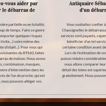
es-vous aider par
Antiquaire Séba
 le débarras de
d’un débarr
ère partielle ou en totalité,
Vous souhaitez confier à
oup de temps. Faire ce genre
Chassignelles le débarrass
omporter quelques risques
services sont payants, cepend
nctivite…) voire même des
bénéficier d’un tel servi
e d’objet...). Pour vous qui
certaine condition avant de
avoisinantes du 89160, faites
Lors de l’estimation de vos
barras de maison. Nous avons
puisse réduire considérablem
nts, combinaison, masques,
nous allons comparer leur p
enre d’intervention dans les
détail des biens est supéri
cès de l’un de proche, qui est
gratuitement. Nous pouvon
 nous pouvons alléger vos