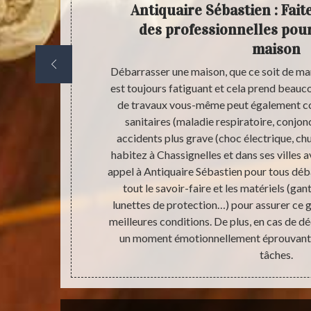
de
Antiquaire Sébastien : Fait
ctifs
des professionnelles pour
maison
le débarras de
Débarrasser une maison, que ce soit de mani
r le bon site.
est toujours fatiguant et cela prend beauc
es intervient
de travaux vous-même peut également c
ison aux prix
sanitaires (maladie respiratoire, conjo
n dépend de
accidents plus grave (choc électrique, chut
s objets, etc.
habitez à Chassignelles et dans ses villes 
 pas là pour
appel à Antiquaire Sébastien pour tous dé
changement de
tout le savoir-faire et les matériels (ga
me que vous
lunettes de protection…) pour assurer ce g
meilleures conditions. De plus, en cas de dé
un moment émotionnellement éprouvant,
tâches.