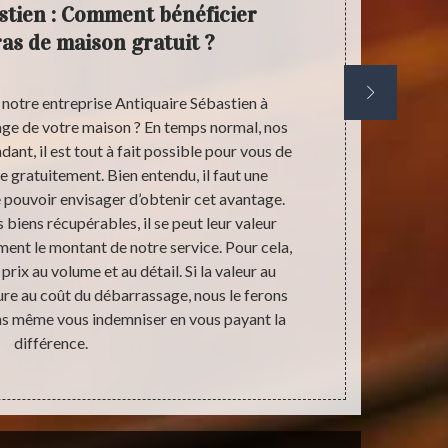
stien : Comment bénéficier
Déba
as de maison gratuit ?
qualif
profe
 notre entreprise Antiquaire Sébastien à
Il peut 
age de votre maison ? En temps normal, nos
effectuer le
ant, il est tout à fait possible pour vous de
maladies à c
ce gratuitement. Bien entendu, il faut une
aider dans 
 pouvoir envisager d’obtenir cet avantage.
votre maison
 biens récupérables, il se peut leur valeur
Antiquair
ent le montant de notre service. Pour cela,
professio
rix au volume et au détail. Si la valeur au
années d’exp
eure au coût du débarrassage, nous le ferons
maison 
s même vous indemniser en vous payant la
succession,
différence.
l’écoute, n
maison se 