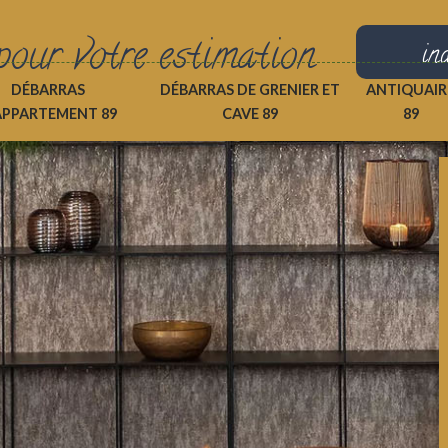
pour votre estimation
in
DÉBARRAS
DÉBARRAS DE GRENIER ET
ANTIQUAIR
APPARTEMENT 89
CAVE 89
89