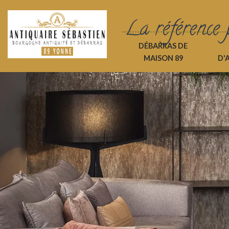
La référence 
DÉBARRAS DE
MAISON 89
D'