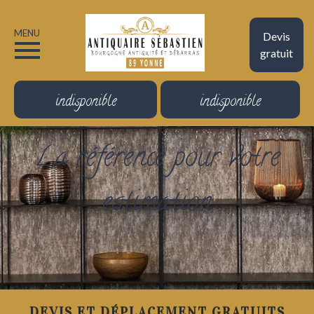
MENU
Devis
gratuit
indisponible
indisponible
La référence pour votre
estimation
DEVIS ET DÉPLACEMENT GRATUITS