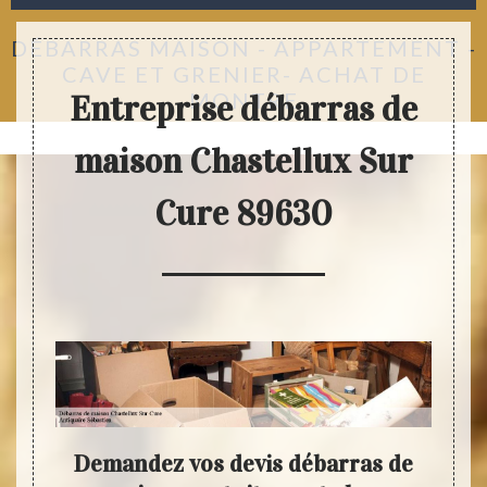
DÉBARRAS MAISON - APPARTEMENT -
CAVE ET GRENIER- ACHAT DE
MONTRE
Entreprise débarras de
maison Chastellux Sur
Cure 89630
re
Demandez vos devis débarras de
Cho