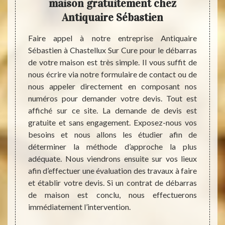
s de
maison gratuitement chez
p
art
Antiquaire Sébastien
stellux
Faire appel à notre entreprise Antiquaire
Une ma
bastien
Sébastien à Chastellux Sur Cure pour le débarras
enviro
on. Le
de votre maison est très simple. Il vous suffit de
propri
 tri et
nous écrire via notre formulaire de contact ou de
entrep
jets et
nous appeler directement en composant nos
très 
et les
numéros pour demander votre devis. Tout est
compé
servés.
affiché sur ce site. La demande de devis est
débarr
 serons
gratuite et sans engagement. Exposez-nous vos
qu’i
tion de
besoins et nous allons les étudier afin de
déména
ndu en
déterminer la méthode d’approche la plus
domai
coup de
adéquate. Nous viendrons ensuite sur vos lieux
respe
 et ses
afin d’effectuer une évaluation des travaux à faire
maiso
pectent
et établir votre devis. Si un contrat de débarras
final
de maison est conclu, nous effectuerons
désen
immédiatement l’intervention.
permet
en tout