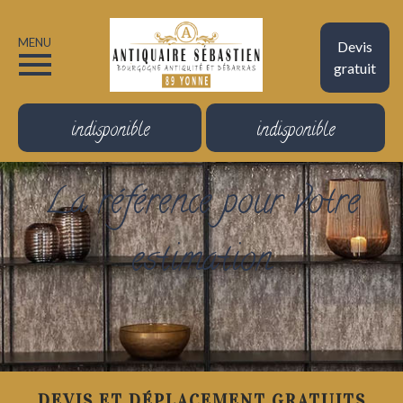
MENU
Devis
gratuit
indisponible
indisponible
La référence pour votre
estimation
DEVIS ET DÉPLACEMENT GRATUITS