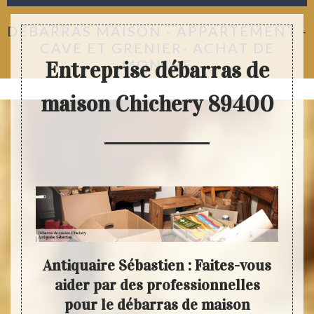
DÉBARRAS MAISON - APPARTEMENT -
CAVE ET GRENIER- ACHAT DE
MONTRE
Entreprise débarras de
maison Chichery 89400
e du
Antiquaire Sébastien : Faites-vous
Ant
e la
aider par des professionnelles
ét
pour le débarras de maison