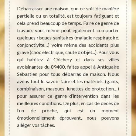
dans le
Débarrasser une maison, que ce soit de manière
Si vou
der ces
partielle ou en totalité, est toujours fatiguant et
encomb
est pas
cela prend beaucoup de temps. Faire ce genre de
ses al
s ainsi
travaux vous-même peut également comporter
Sachez
ut vite
quelques risques sanitaires (maladie respiratoire,
très f
quaire
conjonctivite…) voire même des accidents plus
sera d’
ain vos
grave (choc électrique, chute d’objet...). Pour vous
l’inte
yez pas
qui habitez à Chichery et dans ses villes
coût d
coup de
avoisinantes du 89400, faites appel à Antiquaire
de déc
llente
Sébastien pour tous débarras de maison. Nous
nos se
déchets
avons tout le savoir-faire et les matériels (gants,
même b
maison
combinaison, masques, lunettes de protection…)
si la 
apacité
pour assurer ce genre d’intervention dans les
même o
 trouve
meilleures conditions. De plus, en cas de décès de
cas, a
si vous
l’un de proche, qui est un moment
de vo
er.
émotionnellement éprouvant, nous pouvons
condit
alléger vos tâches.