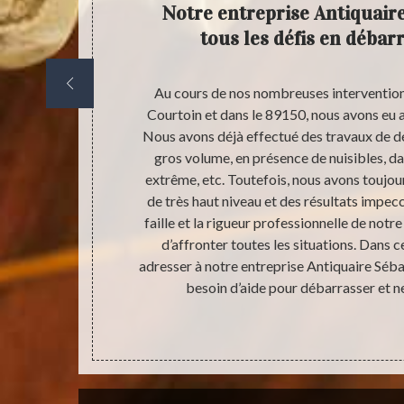
votre
Notre entreprise Antiquaire
nnement
tous les défis en débar
salubrité que
Au cours de nos nombreuses intervention
 d’une maison
Courtoin et dans le 89150, nous avons eu 
un travail de
Nous avons déjà effectué des travaux de d
e Sébastien à
gros volume, en présence de nuisibles, da
ce qui est
extrême, etc. Toutefois, nous avons toujour
fectuer des
de très haut niveau et des résultats impecc
 dans lequel
faille et la rigueur professionnelle de not
éservation de
d’affronter toutes les situations. Dans c
t envoyé vers
adresser à notre entreprise Antiquaire Séba
besoin d’aide pour débarrasser et n