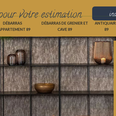
pour votre estimation
in
DÉBARRAS
DÉBARRAS DE GRENIER ET
ANTIQUAIR
APPARTEMENT 89
CAVE 89
89