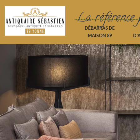
La référence 
DÉBARRAS DE
MAISON 89
D'