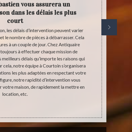
bastien vous assurera un
An
on dans les délais les plus
égal
court
n, les délais d’intervention peuvent varier
Si vous habi
et le nombre de pièces à débarrasser. Cela
faire appel
ures à un couple de jour. Chez Antiquaire
maison. Che
 toujours à effectuer chaque mission de
travail 
 meilleurs délais qu’importe les raisons qui
encombrants
ur cela, notre équipe à Courtoin s’organisera
une phase de
utions les plus adaptées en respectant votre
pièces qu’il 
figure, notre rapidité d’intervention vous
donc de vo
r votre maison, de rapidement la mettre en
habitat. No
location, etc.