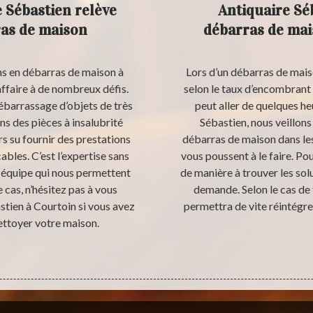
 Sébastien relève
Antiquaire Sé
ras de maison
débarras de mais
s en débarras de maison à
Lors d’un débarras de maiso
affaire à de nombreux défis.
selon le taux d’encombrant 
ébarrassage d’objets de très
peut aller de quelques he
ns des pièces à insalubrité
Sébastien, nous veillons
s su fournir des prestations
débarras de maison dans les
ables. C’est l’expertise sans
vous poussent à le faire. Po
re équipe qui nous permettent
de manière à trouver les sol
e cas, n’hésitez pas à vous
demande. Selon le cas de 
stien à Courtoin si vous avez
permettra de vite réintégre
ettoyer votre maison.