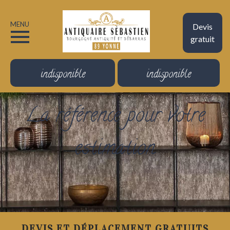
MENU
Devis
gratuit
indisponible
indisponible
La référence pour votre
estimation
DEVIS ET DÉPLACEMENT GRATUITS