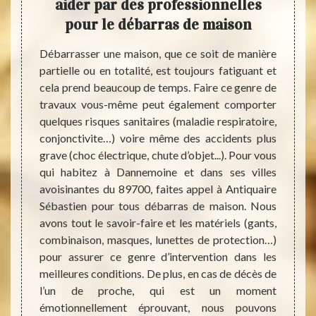
ison
aider par des professionnelles
mai
rt
pour le débarras de maison
délais
Débarrasser une maison, que ce soit de manière
Les c
e taux
partielle ou en totalité, est toujours fatiguant et
Diogè
èces à
cela prend beaucoup de temps. Faire ce genre de
entraî
eures à
travaux vous-même peut également comporter
compu
astien,
quelques risques sanitaires (maladie respiratoire,
néglig
mission
conjonctivite…) voire même des accidents plus
de si
 délais
grave (choc électrique, chute d’objet...). Pour vous
débar
nt à le
qui habitez à Dannemoine et dans ses villes
Antiqu
emoine
avoisinantes du 89700, faites appel à Antiquaire
solli
ons les
Sébastien pour tous débarras de maison. Nous
mandat
mande.
avons tout le savoir-faire et les matériels (gants,
(majeu
pidité
combinaison, masques, lunettes de protection…)
(suite
ntégrer
pour assurer ce genre d’intervention dans les
tous l
tre en
meilleures conditions. De plus, en cas de décès de
de ces
l’un de proche, qui est un moment
permet
émotionnellement éprouvant, nous pouvons