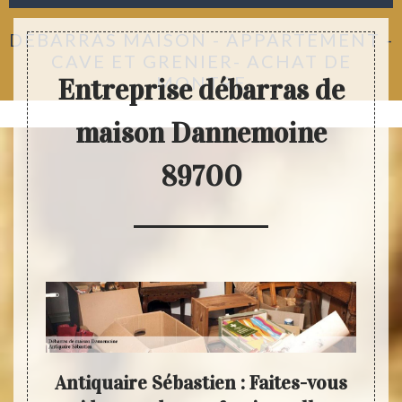
DÉBARRAS MAISON - APPARTEMENT -
CAVE ET GRENIER- ACHAT DE
MONTRE
Entreprise débarras de
maison Dannemoine
89700
s
Antiquaire Sébastien : Faites-vous
An