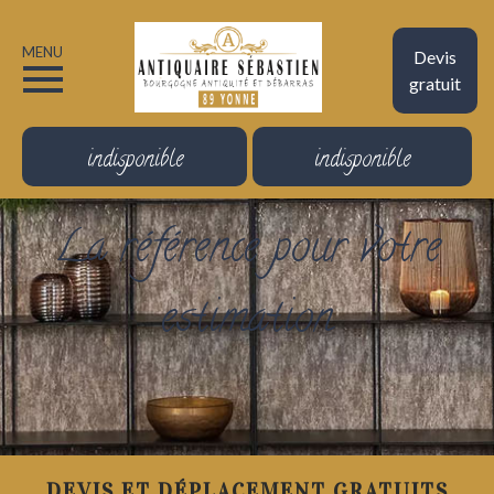
MENU
Devis
gratuit
indisponible
indisponible
La référence pour votre
estimation
DEVIS ET DÉPLACEMENT GRATUITS