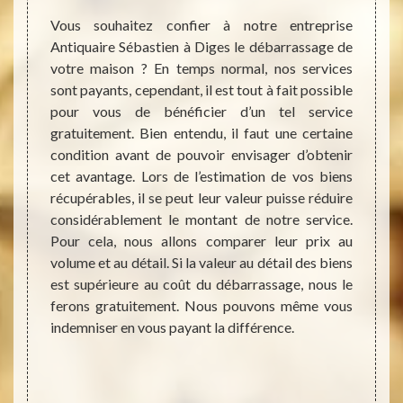
aire
Vous souhaitez confier à notre entreprise
Le déb
Antiquaire Sébastien à Diges le débarrassage de
différ
votre maison ? En temps normal, nos services
vente,
uant de
sont payants, cependant, il est tout à fait possible
le cas
ras de
pour vous de bénéficier d’un tel service
maiso
iverses
gratuitement. Bien entendu, il faut une certaine
compl
osphère
condition avant de pouvoir envisager d’obtenir
débarr
oins de
cet avantage. Lors de l’estimation de vos biens
Antiqu
t votre
récupérables, il se peut leur valeur puisse réduire
pouvez
appel à
considérablement le montant de notre service.
circon
 Diges.
Pour cela, nous allons comparer leur prix au
inter
els en
volume et au détail. Si la valeur au détail des biens
profes
breuses
est supérieure au coût du débarrassage, nous le
recour
peuvent
ferons gratuitement. Nous pouvons même vous
débarra
ation :
indemniser en vous payant la différence.
ssion,
tifs et
ont que
 passe