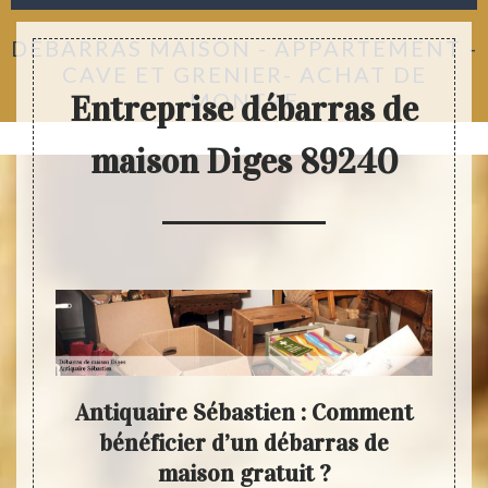
DÉBARRAS MAISON - APPARTEMENT -
CAVE ET GRENIER- ACHAT DE
MONTRE
Entreprise débarras de
maison Diges 89240
Antiquaire Sébastien : Comment
An
avent
bénéficier d’un débarras de
mai
maison gratuit ?
mais