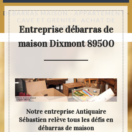
DÉBARRAS MAISON - APPARTEMENT -
CAVE ET GRENIER- ACHAT DE
MONTRE
Entreprise débarras de
maison Dixmont 89500
s de
Notre entreprise Antiquaire
N
z
Sébastien relève tous les défis en
Séb
débarras de maison