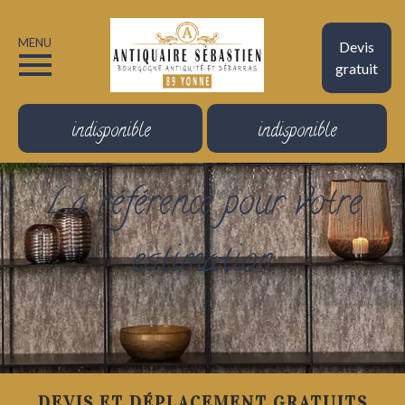
MENU
Devis
gratuit
indisponible
indisponible
La référence pour votre
estimation
DEVIS ET DÉPLACEMENT GRATUITS