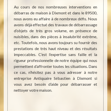
quaire
Au cours de nos nombreuses interventions en
Selon 
e votre
débarras de maison à Dixmont et dans le 89500,
démén
de nous
nous avons eu affaire à de nombreux défis. Nous
débarr
de nous
avons déjà effectué des travaux de débarrassage
peut ê
numéros
d’objets de très gros volume, en présence de
ou ai
ché sur
nuisibles, dans des pièces à insalubrité extrême,
Contac
et sans
etc. Toutefois, nous avons toujours su fournir des
encore
et nous
prestations de très haut niveau et des résultats
d’aill
méthode
impeccables. C’est l’expertise sans faille et la
du déb
ndrons
rigueur professionnelle de notre équipe qui nous
votre
er une
permettent d’affronter toutes les situations. Dans
débarr
r votre
ce cas, n’hésitez pas à vous adresser à notre
pièce
son est
entreprise Antiquaire Sébastien à Dixmont si
cuisin
tement
vous avez besoin d’aide pour débarrasser et
manipu
nettoyer votre maison.
de me
délica