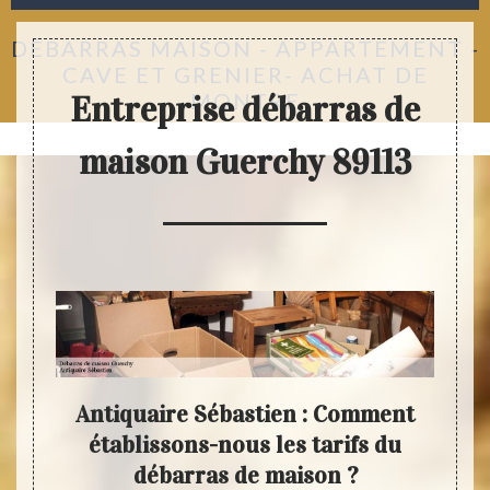
DÉBARRAS MAISON - APPARTEMENT -
CAVE ET GRENIER- ACHAT DE
MONTRE
Entreprise débarras de
maison Guerchy 89113
Antiquaire Sébastien : Comment
de
établissons-nous les tarifs du
prof
s
débarras de maison ?