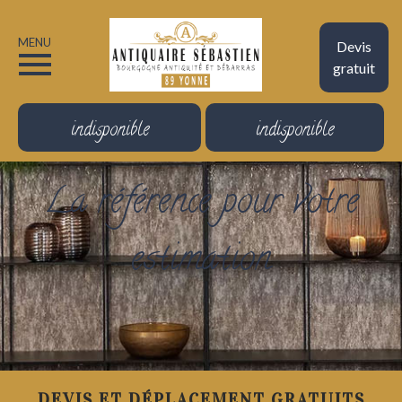
MENU
Devis
gratuit
indisponible
indisponible
La référence pour votre
estimation
DEVIS ET DÉPLACEMENT GRATUITS