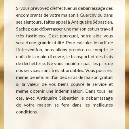
pro
e peut
Si vous prévoyez d’effectuer un débarrassage des
mes et
encombrants de votre maison à Guerchy ou dans
mbrant,
ses alentours, faites appel à Antiquaire Sébastien.
Il peu
nérer à
Sachez que débarrasser une maison est un travail
devoi
e. Dans
très fastidieux. C’est pourquoi, notre aide vous
maison
itaires
sera d’une grande utilité. Pour calculer le tarif de
maladi
ats, de
l’intervention, nous allons prendre en compte le
insalu
es plus
coût de la main-d’œuvre, le transport et des frais
désenc
lement.
de déchetterie. Ne vous inquiétez pas, les prix de
maison
llé de
nos services sont très abordables. Vous pourriez
notre 
 que la
même bénéficier d’un débarras de maison gratuit
Nous 
, notre
si la valeur de vos biens couvre le service et
débarr
hy vous
même obtenir une indemnisation. Dans tous les
années
ur que
cas, avec Antiquaire Sébastien le débarrassage
gérer 
normes
de votre maison se fera dans les meilleures
démén
conditions.
démoli
toujou
le dé