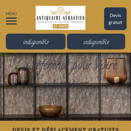
MENU
Devis
gratuit
indisponible
indisponible
La référence pour votre
estimation
DEVIS ET DÉPLACEMENT GRATUITS