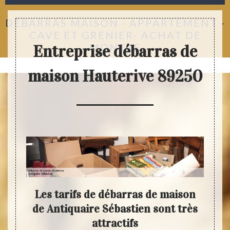
DÉBARRAS MAISON - APPARTEMENT -
CAVE ET GRENIER- ACHAT DE
MONTRE
Entreprise débarras de
maison Hauterive 89250
-vous
Les tarifs de débarras de maison
N
les
de Antiquaire Sébastien sont très
Séba
on
attractifs