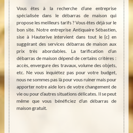
manière
Vous êtes à la recherche d’une entreprise
Vous ê
uant et
spécialisée dans le débarras de maison qui
l’écou
enre de
propose les meilleurs tarifs ? Vous êtes déjà sur le
Notre
porter
bon site. Notre entreprise Antiquaire Sébastien,
Hauter
atoire,
sise à Hauterive intervient dans tout le {c} en
ce dom
ts plus
suggérant des services débarras de maison aux
le dé
our vous
prix très abordables. La tarification d’un
maison
villes
débarras de maison dépend de certains critères :
interv
iquaire
accès, envergure des travaux, volume des objets,
besoin
n. Nous
etc. Ne vous inquiétez pas pour votre budget,
Qu’imp
(gants,
nous ne sommes pas là pour vous ruiner mais pour
nous 
ction…)
apporter notre aide lors de votre changement de
proces
ans les
vie ou pour d’autres situations délicates. Il se peut
remis
écès de
même que vous bénéficiez d’un débarras de
inter
oment
maison gratuit.
ailleur
ouvons