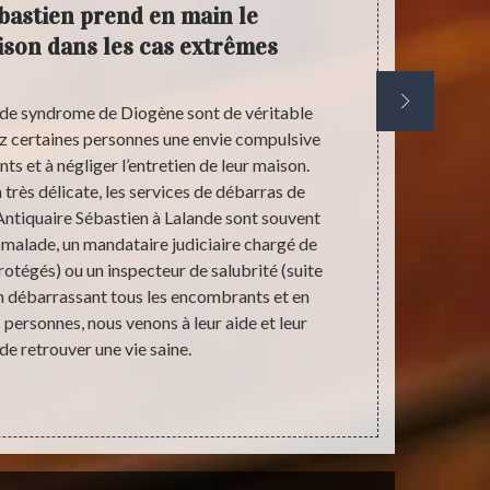
bastien prend en main le
Débar
son dans les cas extrêmes
peut 
 de syndrome de Diogène sont de véritable
Lors du déb
z certaines personnes une envie compulsive
par Antiquair
 et à négliger l’entretien de leur maison.
biens soient
 très délicate, les services de débarras de
démunis. Not
Antiquaire Sébastien à Lalande sont souvent
des valeurs 
u malade, un mandataire judiciaire chargé de
vous pourr
tégés) ou un inspecteur de salubrité (suite
prendront pa
En débarrassant tous les encombrants et en
qu’à vos qui
 personnes, nous venons à leur aide et leur
votre mais
de retrouver une vie saine.
allons aussi