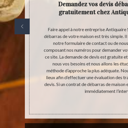
rras de
Demandez vos devis déba
gratuitement chez Antiq
e pour chacun
Faire appel à notre entreprise Antiquaire 
ion n’est pas
débarras de votre maison est très simple. Il 
 tâches est de
notre formulaire de contact ou de nou
eilleur allié à
composant nos numéros pour demander votre
rasser les
ce site. La demande de devis est gratuite 
ance de votre
nous vos besoins et nous allons les étud
ct lors de
méthode d’approche la plus adéquate. Nou
s n’oublierons
lieux afin d’effectuer une évaluation des tr
iné. Notez que
devis. Si un contrat de débarras de maison 
e partage de
immédiatement l’inter
er doivent
 pour accord.