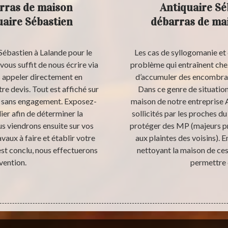
rras de maison
Antiquaire Sé
uaire Sébastien
débarras de mai
Sébastien à Lalande pour le
Les cas de syllogomanie et
vous suffit de nous écrire via
problème qui entraînent che
s appeler directement en
d’accumuler des encombrants
 devis. Tout est affiché sur
Dans ce genre de situation
et sans engagement. Exposez-
maison de notre entreprise 
ier afin de déterminer la
sollicités par les proches d
s viendrons ensuite sur vos
protéger des MP (majeurs pro
avaux à faire et établir votre
aux plaintes des voisins). 
est conclu, nous effectuerons
nettoyant la maison de ces
vention.
permettre 