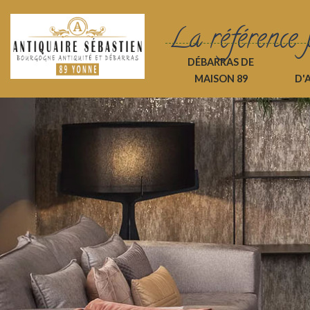
La référence 
DÉBARRAS DE
MAISON 89
D'