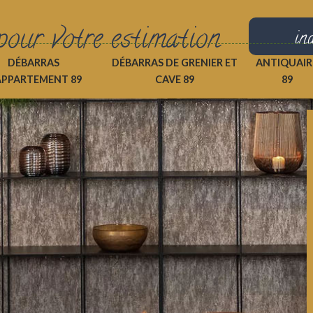
pour votre estimation
in
DÉBARRAS
DÉBARRAS DE GRENIER ET
ANTIQUAIR
APPARTEMENT 89
CAVE 89
89