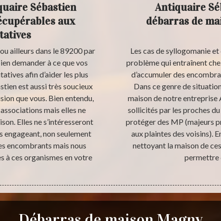
quaire Sébastien
Antiquaire Sé
écupérables aux
débarras de mai
tatives
u ailleurs dans le 89200 par
Les cas de syllogomanie et
bien demander à ce que vos
problème qui entraînent che
tatives afin d’aider les plus
d’accumuler des encombrants
tien est aussi très soucieux
Dans ce genre de situation
sion que vous. Bien entendu,
maison de notre entreprise
associations mais elles ne
sollicités par les proches d
on. Elles ne s’intéresseront
protéger des MP (majeurs pro
ous engageant, non seulement
aux plaintes des voisins). 
ses encombrants mais nous
nettoyant la maison de ces
es à ces organismes en votre
permettre 
Débarras de maison Magny