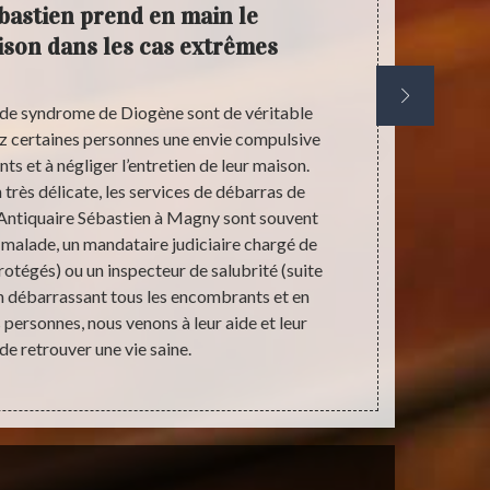
bastien prend en main le
Not
son dans les cas extrêmes
débarr
 de syndrome de Diogène sont de véritable
Selon les si
z certaines personnes une envie compulsive
selon vos b
 et à négliger l’entretien de leur maison.
peut être p
 très délicate, les services de débarras de
villes avo
 Antiquaire Sébastien à Magny sont souvent
encore trouv
u malade, un mandataire judiciaire chargé de
référence dan
tégés) ou un inspecteur de salubrité (suite
pas votre ch
En débarrassant tous les encombrants et en
absolumen
 personnes, nous venons à leur aide et leur
cuisine… ain
de retrouver une vie saine.
fragiles ou