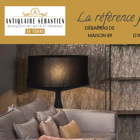
La référence 
DÉBARRAS DE
MAISON 89
D'