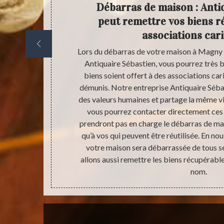
a un
Débarras de maison : Anti
s plus
peut remettre vos biens r
associations cari
euvent varier
Lors du débarras de votre maison à Magny o
rrasser. Cela
Antiquaire Sébastien, vous pourrez très 
 Antiquaire
biens soient offert à des associations cari
mission de
démunis. Notre entreprise Antiquaire Sébas
s raisons qui
des valeurs humaines et partage la même vi
’organisera de
vous pourrez contacter directement ces 
ectant votre
prendront pas en charge le débarras de mais
ention vous
qu’à vos qui peuvent être réutilisée. En n
 la mettre en
votre maison sera débarrassée de tous 
allons aussi remettre les biens récupérabl
nom.