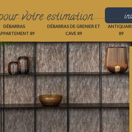
pour votre estimation
in
DÉBARRAS
DÉBARRAS DE GRENIER ET
ANTIQUAIR
APPARTEMENT 89
CAVE 89
89