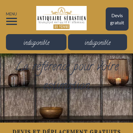
MENU
Devis
gratuit
indisponible
indisponible
La référence pour votre
estimation
DEVIS ET DÉPLACEMENT GRATUITS