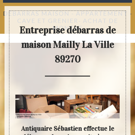
DÉBARRAS MAISON - APPARTEMENT -
CAVE ET GRENIER- ACHAT DE
MONTRE
Entreprise débarras de
maison Mailly La Ville
89270
Antiquaire Sébastien effectue le
Ant