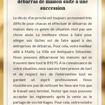
de
débarras de maison suite à une
b
s
succession
e peut
Le décès d’un proche est toujours un moment très
Vous 
mes et
difficile pour chacun et effectuer le débarras de
Antiq
mbrant,
maison dans ce genre de situation n’est pas une
débarr
nérer à
chose aisée. La meilleure chose à faire pour
nos se
e. Dans
alléger vos tâches est de faire appel à des
fait p
itaires
entreprises de débarras. Pour cela, votre meilleur
servic
ats, de
allié à Mailly La Ville est Antiquaire Sébastien.
certai
es plus
Nous pouvons débarrasser les maisons qui se
d’obte
lement.
trouvent dans tout le 89270. A la connaissance de
vos bi
llé de
votre situation, nous saurons faire preuve de tact
puisse
 que la
et de respect lors de l’intervention tout en
notre 
, notre
gardant un esprit professionnel. Nous
leur p
a Ville
n’oublierons pas de nettoyer les lieux une fois que
détai
té pour
le travail sera terminé. Notez que nous pouvons
débarr
 normes
accepter les règlements après la vente ou le
pouvon
partage de vos héritages. Pour cela, votre notaire
différ