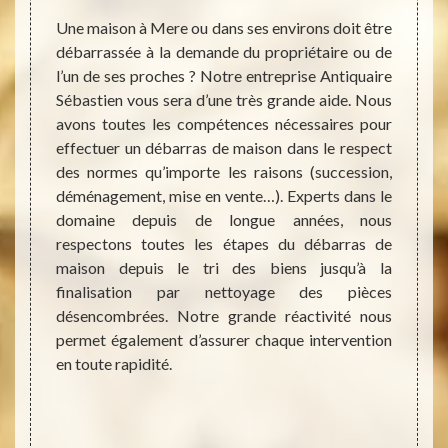
Une maison à Mere ou dans ses environs doit être
Si vou
débarrassée à la demande du propriétaire ou de
encomb
ere ou
l’un de ses proches ? Notre entreprise Antiquaire
alento
astien,
Sébastien vous sera d’une très grande aide. Nous
Sachez
que vos
avons toutes les compétences nécessaires pour
très f
tatives
effectuer un débarras de maison dans le respect
sera d’
reprise
des normes qu’importe les raisons (succession,
l’inte
eux des
déménagement, mise en vente…). Experts dans le
coût d
ion que
domaine depuis de longue années, nous
de déc
tacter
respectons toutes les étapes du débarras de
nos se
les ne
maison depuis le tri des biens jusqu’à la
même b
maison.
finalisation par nettoyage des pièces
si la 
nt être
désencombrées. Notre grande réactivité nous
même o
ulement
permet également d’assurer chaque intervention
cas, a
us ses
en toute rapidité.
de vo
tre les
condit
n votre