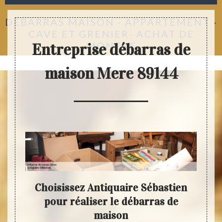
DÉBARRAS MAISON - APPARTEMENT -
CAVE ET GRENIER- ACHAT DE
MONTRE
Entreprise débarras de
maison Mere 89144
aire
Choisissez Antiquaire Sébastien
Ant
biens
pour réaliser le débarras de
ét
ons
maison