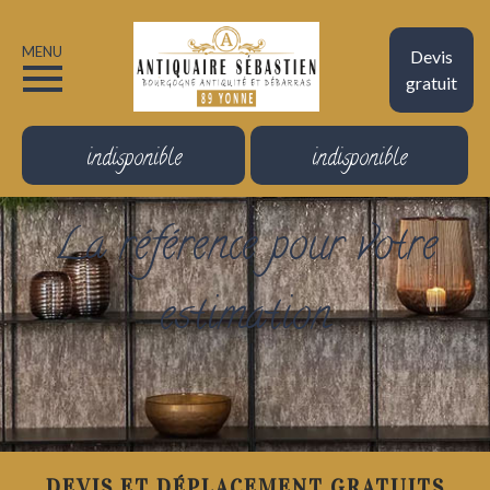
MENU
Devis
gratuit
indisponible
indisponible
La référence pour votre
estimation
DEVIS ET DÉPLACEMENT GRATUITS