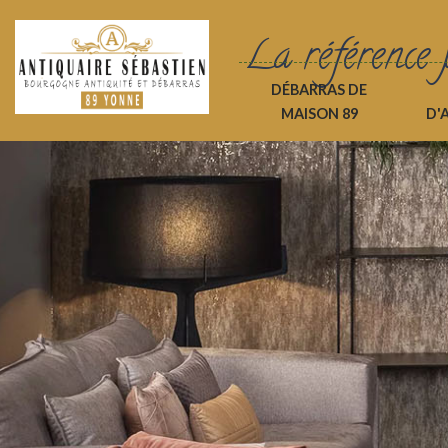
La référence 
DÉBARRAS DE
MAISON 89
D'