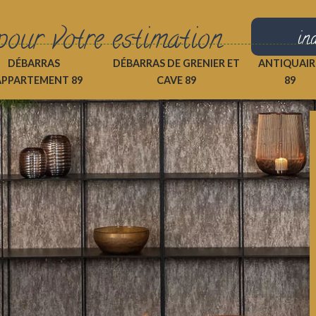
pour votre estimation
in
DÉBARRAS
DÉBARRAS DE GRENIER ET
ANTIQUAIR
APPARTEMENT 89
CAVE 89
89