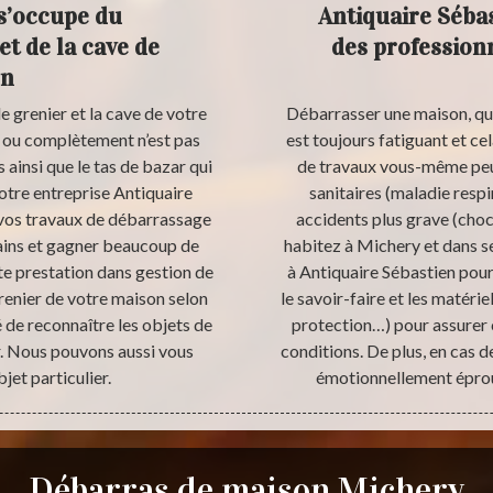
s’occupe du
Antiquaire Sébas
t de la cave de
des profession
on
e grenier et la cave de votre
Débarrasser une maison, que 
t ou complètement n’est pas
est toujours fatiguant et c
 ainsi que le tas de bazar qui
de travaux vous-même peu
Notre entreprise Antiquaire
sanitaires (maladie resp
vos travaux de débarrassage
accidents plus grave (choc 
mains et gagner beaucoup de
habitez à Michery et dans se
e prestation dans gestion de
à Antiquaire Sébastien pou
renier de votre maison selon
le savoir-faire et les matéri
 de reconnaître les objets de
protection…) pour assurer c
er. Nous pouvons aussi vous
conditions. De plus, en cas 
jet particulier.
émotionnellement éprou
Débarras de maison Michery