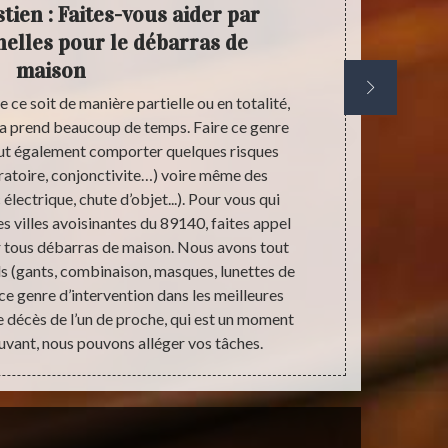
tien : Faites-vous aider par
An
nelles pour le débarras de
égal
maison
ce soit de manière partielle ou en totalité,
Si vous hab
ela prend beaucoup de temps. Faire ce genre
faire appel
t également comporter quelques risques
maison. Che
iratoire, conjonctivite…) voire même des
travail 
électrique, chute d’objet...). Pour vous qui
encombrants
s villes avoisinantes du 89140, faites appel
une phase de
r tous débarras de maison. Nous avons tout
pièces qu’il 
els (gants, combinaison, masques, lunettes de
donc de vo
e genre d’intervention dans les meilleures
habitat. No
de décès de l’un de proche, qui est un moment
vant, nous pouvons alléger vos tâches.