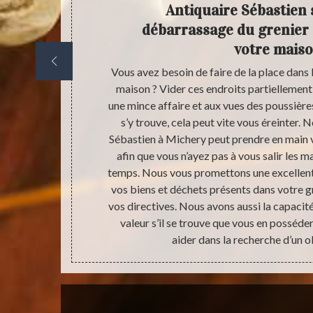
issons-
Antiquaire Sébastien 
on ?
débarrassage du grenier e
votre mais
rants de votre
Vous avez besoin de faire de la place dans l
 Antiquaire
maison ? Vider ces endroits partiellemen
avail très
une mince affaire et aux vues des poussières
e utilité. Pour
s’y trouve, cela peut vite vous éreinter. 
compte le coût
Sébastien à Michery peut prendre en main 
rie. Ne vous
afin que vous n’ayez pas à vous salir les 
ables. Vous
temps. Nous vous promettons une excellent
i la valeur de
vos biens et déchets présents dans votre g
sation. Dans
vos directives. Nous avons aussi la capacité
e votre maison
valeur s’il se trouve que vous en posséd
aider dans la recherche d’un ob