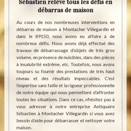
 les
Sébastien relève tous les défis en
ét
débarras de maison
cation,
Au cours de nos nombreuses interventions en
Si vou
ns, le
débarras de maison à Montacher Villegardin et
encom
 maison
dans le 89150, nous avons eu affaire à de
Villeg
idez à
nombreux défis. Nous avons déjà effectué des
Antiqu
 villes
travaux de débarrassage d’objets de très gros
une ma
tien si
volume, en présence de nuisibles, dans des pièces
pourq
rateur.
à insalubrité extrême, etc. Toutefois, nous avons
utilité
férence
toujours su fournir des prestations de très haut
allons
et vous
niveau et des résultats impeccables. C’est
d’œuvr
ngager.
l’expertise sans faille et la rigueur professionnelle
Ne vou
toyer
de notre équipe qui nous permettent d’affronter
sont 
aison :
toutes les situations. Dans ce cas, n’hésitez pas à
bénéfi
parties
vous adresser à notre entreprise Antiquaire
valeur
ragiles
Sébastien à Montacher Villegardin si vous avez
obteni
aurons
besoin d’aide pour débarrasser et nettoyer votre
avec A
maison.
votre