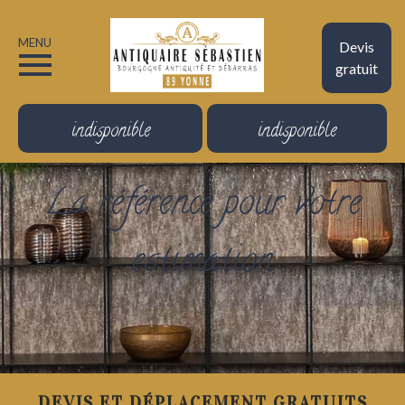
MENU
Devis
gratuit
indisponible
indisponible
La référence pour votre
estimation
DEVIS ET DÉPLACEMENT GRATUITS