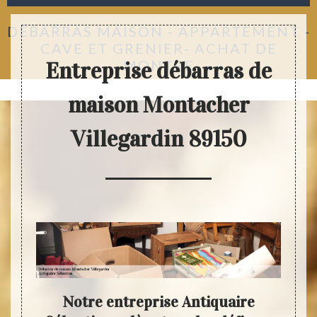
DÉBARRAS MAISON - APPARTEMENT -
CAVE ET GRENIER- ACHAT DE
MONTRE
Entreprise débarras de
maison Montacher
Villegardin 89150
re
Notre entreprise Antiquaire
Ant