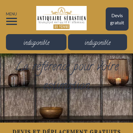
MENU
Devis
gratuit
indisponible
indisponible
La référence pour votre
estimation
DEVIS ET DÉPLACEMENT GRATUITS