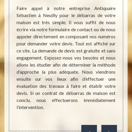
nnels à
Faire appel à notre entreprise Antiquaire
Les c
aison ?
Sébastien à Neuilly pour le débarras de votre
Diogè
Neuilly
maison est très simple. Il vous suffit de nous
entraî
rne ce
écrire via notre formulaire de contact ou de nous
compu
dans le
appeler directement en composant nos numéros
néglig
maison.
pour demander votre devis. Tout est affiché sur
de si
er des
ce site. La demande de devis est gratuite et sans
débar
 de vos
engagement. Exposez-nous vos besoins et nous
Antiq
alité).
allons les étudier afin de déterminer la méthode
solli
 faire,
d’approche la plus adéquate. Nous viendrons
mandat
ong du
ensuite sur vos lieux afin d’effectuer une
(majeu
is à la
évaluation des travaux à faire et établir votre
(suite
 toute
devis. Si un contrat de débarras de maison est
tous l
illeurs
conclu, nous effectuerons immédiatement
de ces
l’intervention.
permet