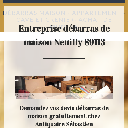
DÉBARRAS MAISON - APPARTEMENT -
CAVE ET GRENIER- ACHAT DE
MONTRE
Entreprise débarras de
maison Neuilly 89113
re
Demandez vos devis débarras de
An
ns de
maison gratuitement chez
mai
Antiquaire Sébastien