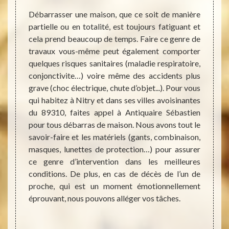
eprise
Débarrasser une maison, que ce soit de manière
Selon 
sage de
partielle ou en totalité, est toujours fatiguant et
démén
ervices
cela prend beaucoup de temps. Faire ce genre de
débarr
possible
travaux vous-même peut également comporter
peut ê
ervice
quelques risques sanitaires (maladie respiratoire,
ailleu
ertaine
conjonctivite…) voire même des accidents plus
Antiq
obtenir
grave (choc électrique, chute d’objet...). Pour vous
trouve
s biens
qui habitez à Nitry et dans ses villes avoisinantes
une v
réduire
du 89310, faites appel à Antiquaire Sébastien
débarr
ervice.
pour tous débarras de maison. Nous avons tout le
votre
prix au
savoir-faire et les matériels (gants, combinaison,
débarr
es biens
masques, lunettes de protection…) pour assurer
pièce
nous le
ce genre d’intervention dans les meilleures
cuisin
e vous
conditions. De plus, en cas de décès de l’un de
manipu
proche, qui est un moment émotionnellement
de me
éprouvant, nous pouvons alléger vos tâches.
délica