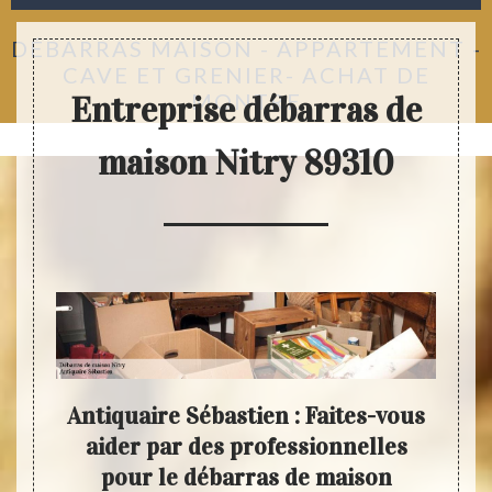
DÉBARRAS MAISON - APPARTEMENT -
CAVE ET GRENIER- ACHAT DE
MONTRE
Entreprise débarras de
maison Nitry 89310
ment
Antiquaire Sébastien : Faites-vous
N
de
aider par des professionnelles
Séb
pour le débarras de maison