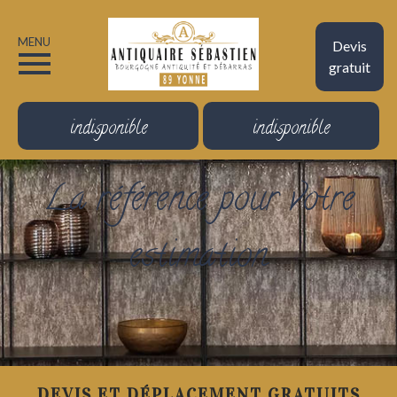
MENU
Devis
gratuit
indisponible
indisponible
La référence pour votre
estimation
DEVIS ET DÉPLACEMENT GRATUITS