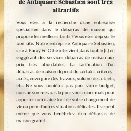
e de
de Antiquaire Sébastien sont très
prof
de
attractifs
pro
Vous êtes à la recherche d’une entreprise
spécialisée dans le débarras de maison qui
ns ses
propose les meilleurs tarifs ? Vous êtes déjà sur le
appel à
Il peu
bon site. Notre entreprise Antiquaire Sébastien,
 votre
devoi
sise à Paroy En Othe intervient dans tout le {c} en
bastien
maison
suggérant des services débarras de maison aux
 et pas
maladi
prix très abordables. La tarification d’un
age des
insalu
débarras de maison dépend de certains critères :
n, nous
désenc
accès, envergure des travaux, volume des objets,
toyage.
maison
etc. Ne vous inquiétez pas pour votre budget,
tes vos
notre 
nous ne sommes pas là pour vous ruiner mais pour
ier, des
Othe. 
apporter notre aide lors de votre changement de
nuyer à
en d
vie ou pour d’autres situations délicates. Il se peut
 votre
nombr
même que vous bénéficiez d’un débarras de
alléger
domain
maison gratuit.
pour 
locat