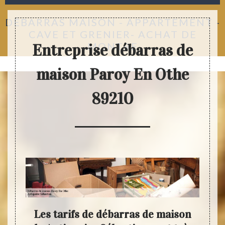
DÉBARRAS MAISON - APPARTEMENT -
CAVE ET GRENIER- ACHAT DE
MONTRE
Entreprise débarras de
maison Paroy En Othe
89210
us
Les tarifs de débarras de maison