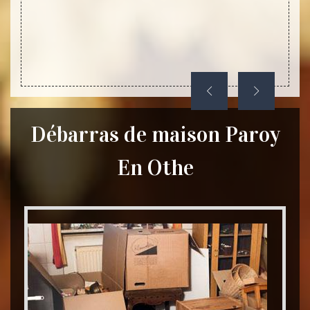
Dynami
nos 
désenc
les me
Débarras de maison Paroy
En Othe