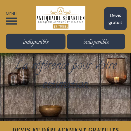
MENU
Devis
gratuit
indisponible
indisponible
La référence pour votre
estimation
DEVIS ET DÉPLACEMENT GRATUITS