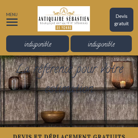
MENU
Devis
gratuit
indisponible
indisponible
La référence pour votre
estimation
DEVIS ET DÉPLACEMENT GRATUITS