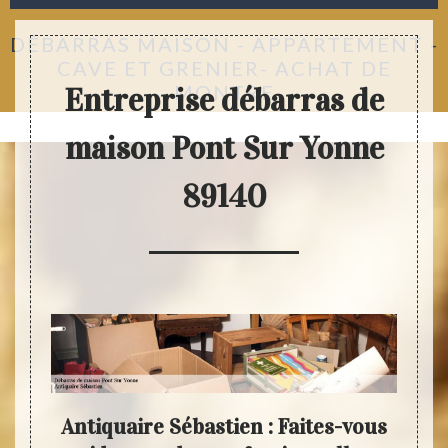
DÉBARRAS MAISON - APPARTEMENT -
CAVE ET GRENIER- ACHAT DE
MONTRE
Entreprise débarras de
maison Pont Sur Yonne
89140
ison
Antiquaire Sébastien : Faites-vous