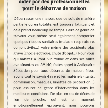
très
aider par des professionnelles
Dé
pour le débarras de maison
aus
eprise
Débarrasser une maison, que ce soit de manière
Avec 
on qui
partielle ou en totalité, est toujours fatiguant et
foyer 
à sur le
cela prend beaucoup de temps. Faire ce genre de
plein 
astien,
travaux vous-même peut également comporter
peuven
e {c} en
quelques risques sanitaires (maladie respiratoire,
ce cas
son aux
conjonctivite…) voire même des accidents plus
Notre 
n d’un
grave (choc électrique, chute d’objet...). Pour vous
Yonne 
tères :
qui habitez à Pont Sur Yonne et dans ses villes
tout c
objets,
avoisinantes du 89140, faites appel à Antiquaire
(objet
budget,
Sébastien pour tous débarras de maison. Nous
nettoy
is pour
avons tout le savoir-faire et les matériels (gants,
dans l
ment de
combinaison, masques, lunettes de protection…)
dans
 se peut
pour assurer ce genre d’intervention dans les
l’en
ras de
meilleures conditions. De plus, en cas de décès de
soign
l’un de proche, qui est un moment
déchet
émotionnellement éprouvant, nous pouvons