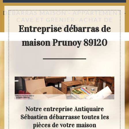
DÉBARRAS MAISON - APPARTEMENT -
CAVE ET GRENIER- ACHAT DE
MONTRE
Entreprise débarras de
maison Prunoy 89120
 en
Notre entreprise Antiquaire
N
s de
Sébastien débarrasse toutes les
Séba
aison
pièces de votre maison