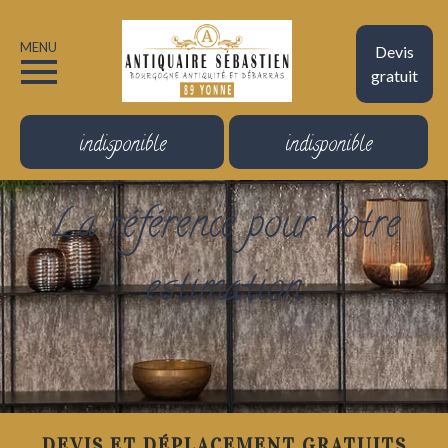
MENU
Devis
gratuit
indisponible
indisponible
La référence pour votre
estimation
DEVIS ET DÉPLACEMENT GRATUITS