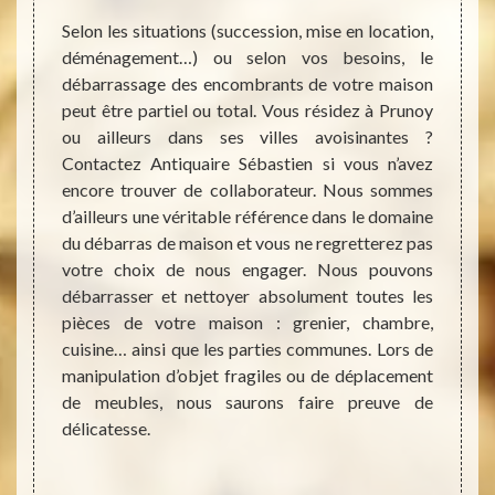
es pour
Selon les situations (succession, mise en location,
Vous ê
on, une
déménagement…) ou selon vos besoins, le
l’écou
… Selon
débarrassage des encombrants de votre maison
Notre 
e d’une
peut être partiel ou total. Vous résidez à Prunoy
est s
ent ou
ou ailleurs dans ses villes avoisinantes ?
domain
ins de
Contactez Antiquaire Sébastien si vous n’avez
débarr
ns ses
encore trouver de collaborateur. Nous sommes
Pour 
act sur
d’ailleurs une véritable référence dans le domaine
interv
. Nous
du débarras de maison et vous ne regretterez pas
besoin
faut et
votre choix de nous engager. Nous pouvons
Qu’imp
le plus
débarrasser et nettoyer absolument toutes les
nous 
icitons
pièces de votre maison : grenier, chambre,
proces
arantir
cuisine… ainsi que les parties communes. Lors de
remis
rt.
manipulation d’objet fragiles ou de déplacement
interv
de meubles, nous saurons faire preuve de
dans l
délicatesse.