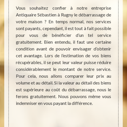
e peut
Vous souhaitez confier à notre entreprise
Lors 
mes et
Antiquaire Sébastien à Rugny le débarrassage de
d’int
mbrant,
votre maison ? En temps normal, nos services
d’enc
nérer à
sont payants, cependant, il est tout à fait possible
débarr
e. Dans
pour vous de bénéficier d’un tel service
un cou
itaires
gratuitement. Bien entendu, il faut une certaine
nous v
ats, de
condition avant de pouvoir envisager d’obtenir
de déb
es plus
cet avantage. Lors de l’estimation de vos biens
qu’imp
lement.
récupérables, il se peut leur valeur puisse réduire
faire.
llé de
considérablement le montant de notre service.
de ma
 que la
Pour cela, nous allons comparer leur prix au
adapté
, notre
volume et au détail. Si la valeur au détail des biens
cas de
ny vous
est supérieure au coût du débarrassage, nous le
permet
ur que
ferons gratuitement. Nous pouvons même vous
rapide
normes
indemniser en vous payant la différence.