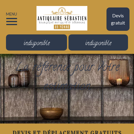
MENU
Devis
gratuit
indisponible
indisponible
La référence pour votre
estimation
DEVIS ET DÉPLACEMENT GRATUITS