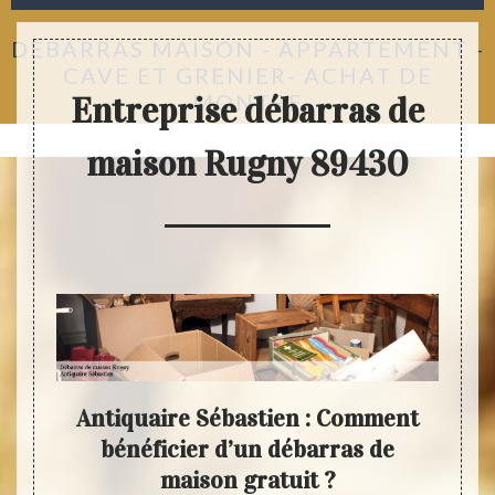
DÉBARRAS MAISON - APPARTEMENT -
CAVE ET GRENIER- ACHAT DE
MONTRE
Entreprise débarras de
maison Rugny 89430
Antiquaire Sébastien : Comment
de
bénéficier d’un débarras de
ass
s
maison gratuit ?
d