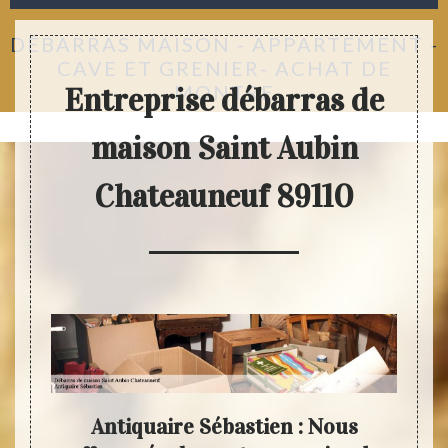
DÉBARRAS MAISON - APPARTEMENT -
CAVE ET GRENIER- ACHAT DE
MONTRE
Entreprise débarras de
maison Saint Aubin
Chateauneuf 89110
Antiquaire Sébastien : Nous