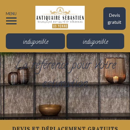
MENU
Devis
gratuit
indisponible
indisponible
La référence pour votre
estimation
DEVIS ET DÉPLACEMENT GRATUITS