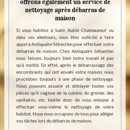
de
offrons également un service de
Dé
s
nettoyage après débarras de
aus
maison
e peut
Avec 
mes et
foyer 
Si vous habitez à Saint Aubin Chateauneuf ou
mbrant,
plein 
dans ses alentours, vous êtes sollicité à faire
nérer à
peuven
appel à Antiquaire Sébastien pour effectuer votre
e. Dans
ce cas
débarras de maison. Chez Antiquaire Sébastien
itaires
Notre 
nous faisons toujours bien notre travail et pas
ats, de
Aubin 
qu’à moitié. En effet, après le débarrassage des
es plus
pour d
encombrants qui ont envahi votre maison, nous
lement.
votre 
procédons toujours à une phase de nettoyage.
llé de
trava
Nous pouvons assainir et déblayer toutes vos
 que la
l’envi
pièces qu’il s’agisse de la cuisine, du grenier, des
, notre
sain. 
sanitaires, etc. Inutile donc de vous ennuyer à
t Aubin
l’en
effectuer vous-même le nettoyage de votre
ces de
soign
habitat. Nous nous occupons de tous pour alléger
specter
déchet
vos tâches lors du débarras de maison.
e bien-