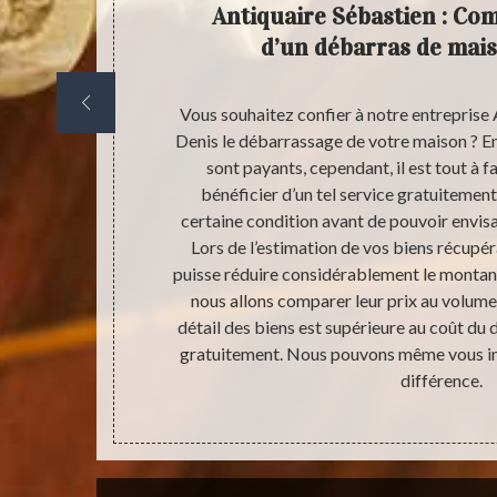
u
Antiquaire Sébastien : Co
ve de
d’un débarras de mais
 cave de votre
Vous souhaitez confier à notre entreprise 
nt n’est pas
Denis le débarrassage de votre maison ? E
s de bazar qui
sont payants, cependant, il est tout à f
e Antiquaire
bénéficier d’un tel service gratuitement.
avaux de
certaine condition avant de pouvoir envis
ins et gagner
Lors de l’estimation de vos biens récupéra
e prestation
puisse réduire considérablement le montant
e grenier de
nous allons comparer leur prix au volume e
capacité de
détail des biens est supérieure au coût du 
en posséder.
gratuitement. Nous pouvons même vous in
 particulier.
différence.