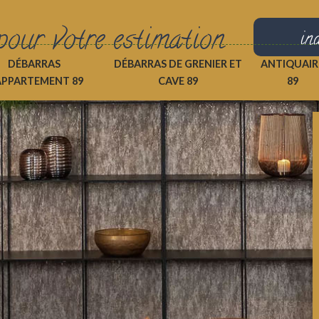
pour votre estimation
in
DÉBARRAS
DÉBARRAS DE GRENIER ET
ANTIQUAIR
APPARTEMENT 89
CAVE 89
89