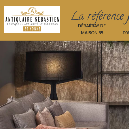
La référence 
DÉBARRAS DE
MAISON 89
D'