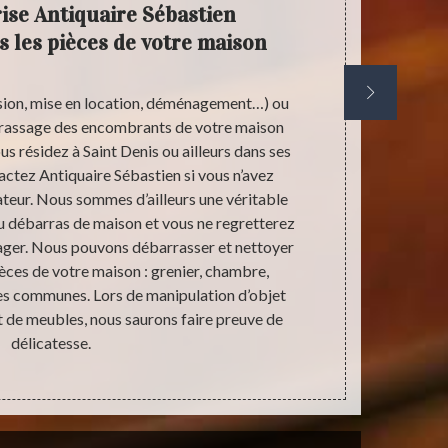
ise Antiquaire Sébastien
Notre 
s les pièces de votre maison
to
ssion, mise en location, déménagement…) ou
Au cours d
arrassage des encombrants de votre maison
Saint Denis e
ous résidez à Saint Denis ou ailleurs dans ses
Nous avons d
tactez Antiquaire Sébastien si vous n’avez
gros volume
teur. Nous sommes d’ailleurs une véritable
extrême, etc
u débarras de maison et vous ne regretterez
de très haut
ager. Nous pouvons débarrasser et nettoyer
faille et la 
èces de votre maison : grenier, chambre,
d’affronte
ies communes. Lors de manipulation d’objet
adresser à n
 de meubles, nous saurons faire preuve de
avez bes
délicatesse.