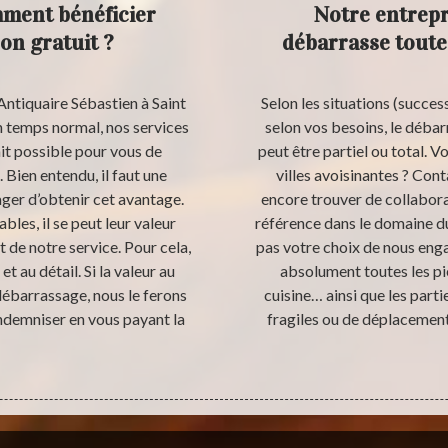
mment bénéficier
Notre entrepr
on gratuit ?
débarrasse toute
Antiquaire Sébastien à Saint
Selon les situations (succe
n temps normal, nos services
selon vos besoins, le déb
ait possible pour vous de
peut être partiel ou total. V
 Bien entendu, il faut une
villes avoisinantes ? Con
ager d’obtenir cet avantage.
encore trouver de collabora
bles, il se peut leur valeur
référence dans le domaine d
 de notre service. Pour cela,
pas votre choix de nous eng
t au détail. Si la valeur au
absolument toutes les pi
débarrassage, nous le ferons
cuisine… ainsi que les part
demniser en vous payant la
fragiles ou de déplacement