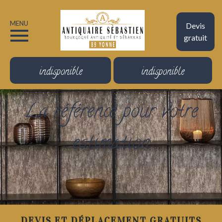
MENU
Devis
gratuit
indisponible
indisponible
La référence pour votre
estimation
DEVIS ET DÉPLACEMENT GRATUITS