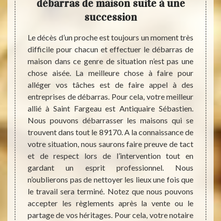
est
débarras de maison suite à une
de 
ment
succession
ler un
Le décès d’un proche est toujours un moment très
Vous 
le trop
difficile pour chacun et effectuer le débarras de
spéci
 maison
maison dans ce genre de situation n’est pas une
propose
s. Dans
chose aisée. La meilleure chose à faire pour
bon si
ssaire.
alléger vos tâches est de faire appel à des
sise à
à Saint
entreprises de débarras. Pour cela, votre meilleur
suggér
dégager
allié à Saint Fargeau est Antiquaire Sébastien.
prix 
 maison
Nous pouvons débarrasser les maisons qui se
débarr
vaux de
trouvent dans tout le 89170. A la connaissance de
accès,
nnement
votre situation, nous saurons faire preuve de tact
etc. N
oujours
et de respect lors de l’intervention tout en
nous n
on de
gardant un esprit professionnel. Nous
apport
 sera
n’oublierons pas de nettoyer les lieux une fois que
vie ou 
rs des
le travail sera terminé. Notez que nous pouvons
même 
accepter les règlements après la vente ou le
maison
partage de vos héritages. Pour cela, votre notaire