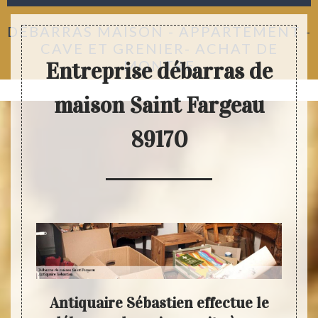
DÉBARRAS MAISON - APPARTEMENT -
CAVE ET GRENIER- ACHAT DE
MONTRE
Entreprise débarras de
maison Saint Fargeau
89170
Antiquaire Sébastien effectue le
Les