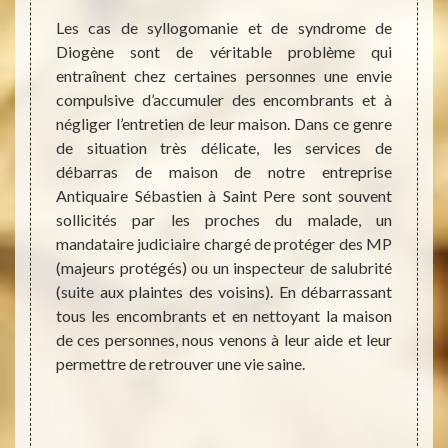
délais
Les cas de syllogomanie et de syndrome de
e taux
Diogène sont de véritable problème qui
Si vou
èces à
entraînent chez certaines personnes une envie
vous ê
eures à
compulsive d’accumuler des encombrants et à
Sébas
astien,
négliger l’entretien de leur maison. Dans ce genre
maison
mission
de situation très délicate, les services de
toujou
 délais
débarras de maison de notre entreprise
effet,
nt à le
Antiquaire Sébastien à Saint Pere sont souvent
ont en
t Pere
sollicités par les proches du malade, un
à une 
ons les
mandataire judiciaire chargé de protéger des MP
et déb
mande.
(majeurs protégés) ou un inspecteur de salubrité
cuisine
pidité
(suite aux plaintes des voisins). En débarrassant
de vo
ntégrer
tous les encombrants et en nettoyant la maison
nettoy
tre en
de ces personnes, nous venons à leur aide et leur
de tou
permettre de retrouver une vie saine.
de mai