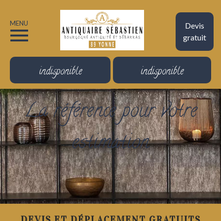
MENU
Devis
gratuit
indisponible
indisponible
La référence pour votre
estimation
DEVIS ET DÉPLACEMENT GRATUITS