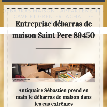
DÉBARRAS MAISON - APPARTEMENT -
CAVE ET GRENIER- ACHAT DE
MONTRE
Entreprise débarras de
maison Saint Pere 89450
s
Antiquaire Sébastien prend en
A
ison
main le débarras de maison dans
off
rt
les cas extrêmes
n