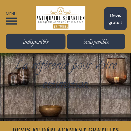
MENU
Devis
gratuit
indisponible
indisponible
La référence pour votre
estimation
DEVIS ET DÉPLACEMENT GRATUITS