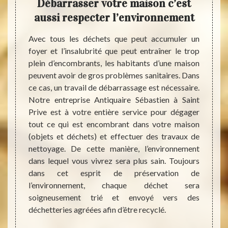
is en
Débarrasser votre maison c’est
déb
aussi respecter l’environnement
ons en
Avec tous les déchets que peut accumuler un
Vous a
ans le
foyer et l’insalubrité que peut entraîner le trop
grenie
mbreux
plein d’encombrants, les habitants d’une maison
endroi
vaux de
peuvent avoir de gros problèmes sanitaires. Dans
une mi
ume, en
ce cas, un travail de débarrassage est nécessaire.
que le
èces à
Notre entreprise Antiquaire Sébastien à Saint
vous 
s avons
Prive est à votre entière service pour dégager
Sébast
ès haut
tout ce qui est encombrant dans votre maison
travau
 C’est
(objets et déchets) et effectuer des travaux de
à vous
ionnelle
nettoyage. De cette manière, l’environnement
temps
fronter
dans lequel vous vivrez sera plus sain. Toujours
presta
z pas à
dans cet esprit de préservation de
prése
quaire
l’environnement, chaque déchet sera
selon 
 d’aide
soigneusement trié et envoyé vers des
de rec
.
déchetteries agréées afin d’être recyclé.
que vo
aider d