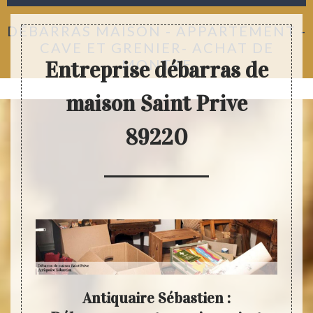
DÉBARRAS MAISON - APPARTEMENT -
CAVE ET GRENIER- ACHAT DE
MONTRE
Entreprise débarras de
maison Saint Prive
89220
re
Antiquaire Sébastien :
Ant