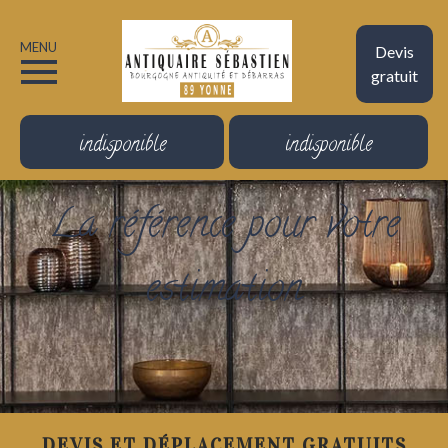
MENU
Devis
gratuit
indisponible
indisponible
La référence pour votre
estimation
DEVIS ET DÉPLACEMENT GRATUITS