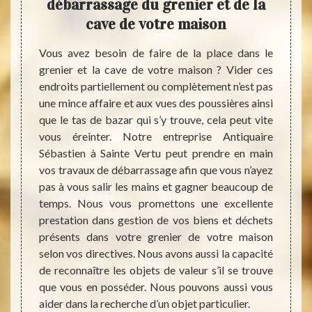
une
débarrassage du grenier et de la
ass
cave de votre maison
d
nt très
Vous avez besoin de faire de la place dans le
Lors 
rras de
grenier et la cave de votre maison ? Vider ces
d’int
pas une
endroits partiellement ou complètement n’est pas
d’enc
re pour
une mince affaire et aux vues des poussières ainsi
débarr
 à des
que le tas de bazar qui s’y trouve, cela peut vite
un cou
eilleur
vous éreinter. Notre entreprise Antiquaire
nous v
astien.
Sébastien à Sainte Vertu peut prendre en main
de déb
qui se
vos travaux de débarrassage afin que vous n’ayez
qu’imp
ance de
pas à vous salir les mains et gagner beaucoup de
faire.
de tact
temps. Nous vous promettons une excellente
s’orga
tout en
prestation dans gestion de vos biens et déchets
plus 
. Nous
présents dans votre grenier de votre maison
Selon
ois que
selon vos directives. Nous avons aussi la capacité
d’inte
pouvons
de reconnaître les objets de valeur s’il se trouve
votre
e ou le
que vous en posséder. Nous pouvons aussi vous
locatio
notaire
aider dans la recherche d’un objet particulier.