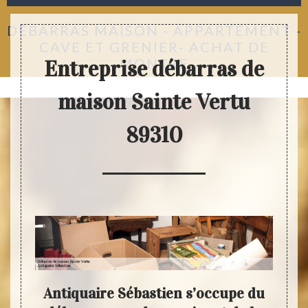
DÉBARRAS MAISON - APPARTEMENT -
CAVE ET GRENIER- ACHAT DE
MONTRE
Entreprise débarras de
maison Sainte Vertu
89310
e le
Antiquaire Sébastien s’occupe du