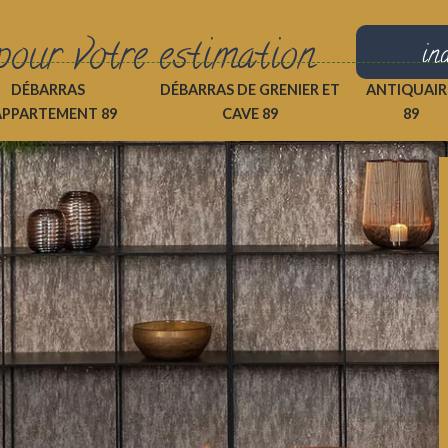
pour votre estimation
in
DÉBARRAS
DÉBARRAS DE GRENIER ET
ANTIQUAIR
APPARTEMENT 89
CAVE 89
89