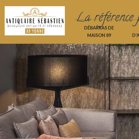
La référence 
DÉBARRAS DE
MAISON 89
D'