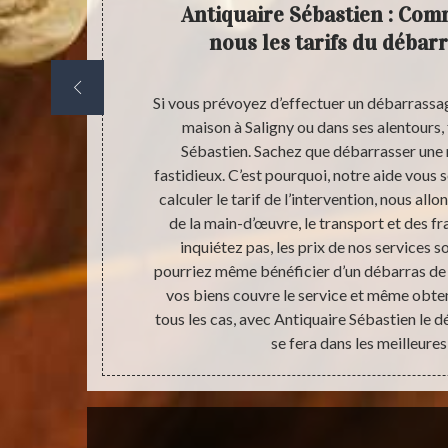
der par
Antiquaire Sébastien : Com
as de
nous les tarifs du débar
u en totalité,
Si vous prévoyez d’effectuer un débarrass
aire ce genre
maison à Saligny ou dans ses alentours, 
ues risques
Sébastien. Sachez que débarrasser une m
e même des
fastidieux. C’est pourquoi, notre aide vous s
Pour vous qui
calculer le tarif de l’intervention, nous al
faites appel à
de la main-d’œuvre, le transport et des fr
avons tout le
inquiétez pas, les prix de nos services 
, lunettes de
pourriez même bénéficier d’un débarras de m
es meilleures
vos biens couvre le service et même obte
 est un moment
tous les cas, avec Antiquaire Sébastien le
s tâches.
se fera dans les meilleures