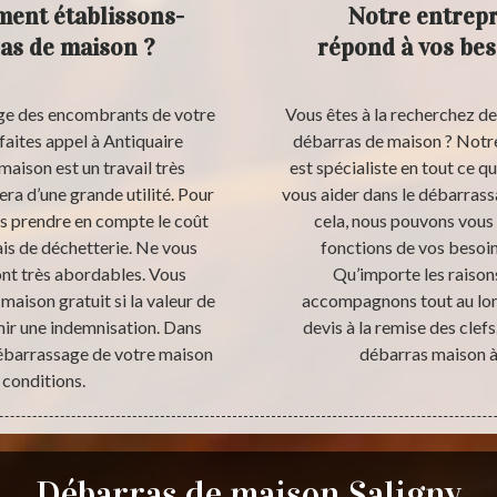
ment établissons-
Notre entrepr
ras de maison ?
répond à vos bes
age des encombrants de votre
Vous êtes à la recherchez de
faites appel à Antiquaire
débarras de maison ? Notre
aison est un travail très
est spécialiste en tout ce 
era d’une grande utilité. Pour
vous aider dans le débarras
lons prendre en compte le coût
cela, nous pouvons vous 
ais de déchetterie. Ne vous
fonctions de vos besoin
sont très abordables. Vous
Qu’importe les raisons
aison gratuit si la valeur de
accompagnons tout au lon
nir une indemnisation. Dans
devis à la remise des cle
 débarrassage de votre maison
débarras maison à 
 conditions.
Débarras de maison Saligny