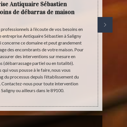
ise Antiquaire Sébastien
Ant
oins de débarras de maison
débar
 professionnels à l’écoute de vos besoins en
Les cas de 
 entreprise Antiquaire Sébastien à Saligny
problème qui
qui concerne ce domaine et peut grandement
d’accumuler 
sage des encombrants de votre maison. Pour
Dans ce gen
assurer des interventions sur mesure en
maison de no
s (débarrassage partiel ou en totalité).
sollicités pa
 qui vous pousse à le faire, nous vous
protéger des 
g du processus depuis l’établissement du
aux plaintes
fs. Contactez-nous pour toute intervention
nettoyant l
Saligny ou ailleurs dans le 89100.