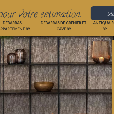
pour votre estimation
in
DÉBARRAS
DÉBARRAS DE GRENIER ET
ANTIQUAIR
APPARTEMENT 89
CAVE 89
89