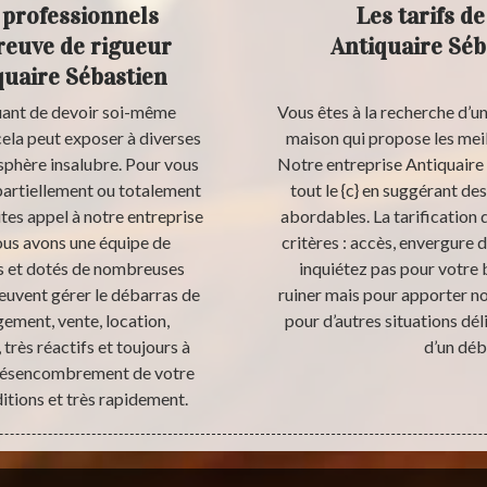
 professionnels
Les tarifs d
preuve de rigueur
Antiquaire Séba
quaire Sébastien
guant de devoir soi-même
Vous êtes à la recherche d’u
cela peut exposer à diverses
maison qui propose les meill
osphère insalubre. Pour vous
Notre entreprise Antiquaire 
artiellement ou totalement
tout le {c} en suggérant de
tes appel à notre entreprise
abordables. La tarification
ous avons une équipe de
critères : accès, envergure 
s et dotés de nombreuses
inquiétez pas pour votre
peuvent gérer le débarras de
ruiner mais pour apporter no
ement, vente, location,
pour d’autres situations dé
très réactifs et toujours à
d’un déb
e désencombrement de votre
itions et très rapidement.