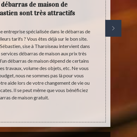
e débarras de maison de
Notre 
stien sont très attractifs
to
ne entreprise spécialisée dans le débarras de
Au cours d
eurs tarifs ? Vous êtes déjà sur le bon site.
Tharoiseau et
Sébastien, sise à Tharoiseau intervient dans
Nous avons d
s services débarras de maison aux prix très
gros volume
 d’un débarras de maison dépend de certains
extrême, etc
des travaux, volume des objets, etc. Ne vous
de très haut
 budget, nous ne sommes pas là pour vous
faille et la 
tre aide lors de votre changement de vie ou
d’affronte
licates. Il se peut même que vous bénéficiez
adresser à n
arras de maison gratuit.
avez bes