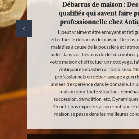
ficier
Débarras de maison : Des
 ?
qualifiés qui savent faire 
professionnelle chez Anti
ébastien à
Il peut vraiment être ennuyant et fati
normal, nos
effectuer le débarras de maison. De plus, 
e pour vous de
maladies à cause de la poussière et l’atm
il faut une
aider dans vos besoins de désencombrer p
cet avantage.
votre maison et effectuer un nettoyage, fai
 leur valeur
Antiquaire Sébastien à Tharoiseau. N
ce. Pour cela,
professionnels en débarrassage aguerri
la valeur au
années d’expérience dans le domaine. Ils 
ous le ferons
maison pour toute situation : déménag
us payant la
succession, démolition, etc. Dynamiques, 
l’écoute, nos experts s’assureront que l
maison se passe dans les meilleures cond