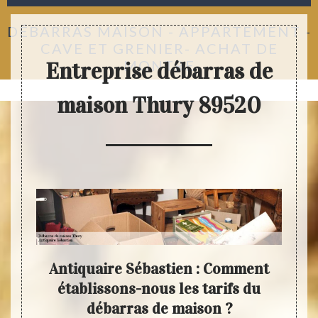
DÉBARRAS MAISON - APPARTEMENT -
CAVE ET GRENIER- ACHAT DE
MONTRE
Entreprise débarras de
maison Thury 89520
 en
Antiquaire Sébastien : Comment
Déb
s de
établissons-nous les tarifs du
Séba
aison
débarras de maison ?
ré