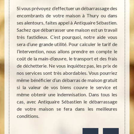
es pour
Si vous prévoyez d’effectuer un débarrassage des
on, une
encombrants de votre maison à Thury ou dans
Lors 
… Selon
ses alentours, faites appel à Antiquaire Sébastien.
ailleu
e d’une
Sachez que débarrasser une maison est un travail
vous p
ent ou
très fastidieux. C’est pourquoi, notre aide vous
biens 
ins de
sera d’une grande utilité. Pour calculer le tarif de
afin d
virons,
l’intervention, nous allons prendre en compte le
Antiqu
ui vous
coût de la main-d’œuvre, le transport et des frais
valeur
 chaque
de déchetterie. Ne vous inquiétez pas, les prix de
vous.
 de nos
nos services sont très abordables. Vous pourriez
direc
 grand
même bénéficier d’un débarras de maison gratuit
prendr
alors à
si la valeur de vos biens couvre le service et
Elles 
ntir un
même obtenir une indemnisation. Dans tous les
réutil
cas, avec Antiquaire Sébastien le débarrassage
votre
de votre maison se fera dans les meilleures
encomb
conditions.
biens 
nom.