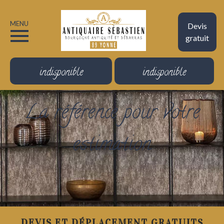
MENU
Devis
gratuit
indisponible
indisponible
La référence pour votre
estimation
DEVIS ET DÉPLACEMENT GRATUITS