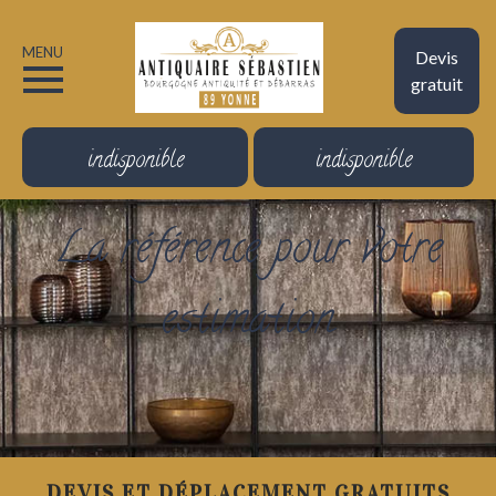
MENU
Devis
gratuit
indisponible
indisponible
La référence pour votre
estimation
DEVIS ET DÉPLACEMENT GRATUITS