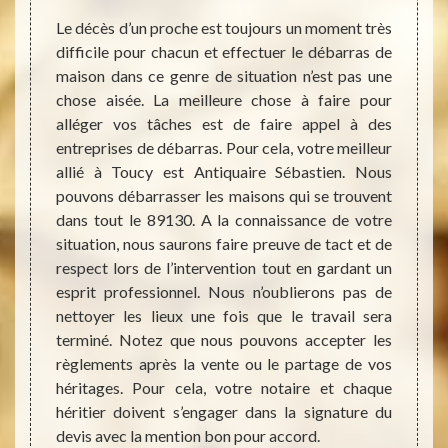
pro
dans le
Le décès d’un proche est toujours un moment très
der ces
difficile pour chacun et effectuer le débarras de
est pas
maison dans ce genre de situation n’est pas une
Il peu
s ainsi
chose aisée. La meilleure chose à faire pour
devoi
ut vite
alléger vos tâches est de faire appel à des
maison
quaire
entreprises de débarras. Pour cela, votre meilleur
maladi
in vos
allié à Toucy est Antiquaire Sébastien. Nous
insalu
yez pas
pouvons débarrasser les maisons qui se trouvent
désenc
coup de
dans tout le 89130. A la connaissance de votre
maison
llente
situation, nous saurons faire preuve de tact et de
notre 
déchets
respect lors de l’intervention tout en gardant un
Nous 
maison
esprit professionnel. Nous n’oublierons pas de
débarr
apacité
nettoyer les lieux une fois que le travail sera
années
 trouve
terminé. Notez que nous pouvons accepter les
gérer 
si vous
règlements après la vente ou le partage de vos
démén
er.
héritages. Pour cela, votre notaire et chaque
démoli
héritier doivent s’engager dans la signature du
toujou
devis avec la mention bon pour accord.
le dé