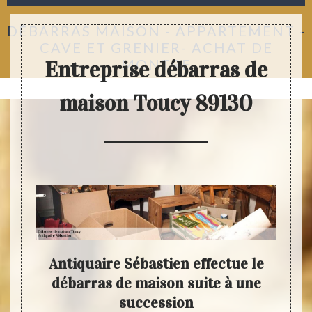
DÉBARRAS MAISON - APPARTEMENT -
CAVE ET GRENIER- ACHAT DE
MONTRE
Entreprise débarras de
maison Toucy 89130
e du
Antiquaire Sébastien effectue le
e la
débarras de maison suite à une
prof
succession