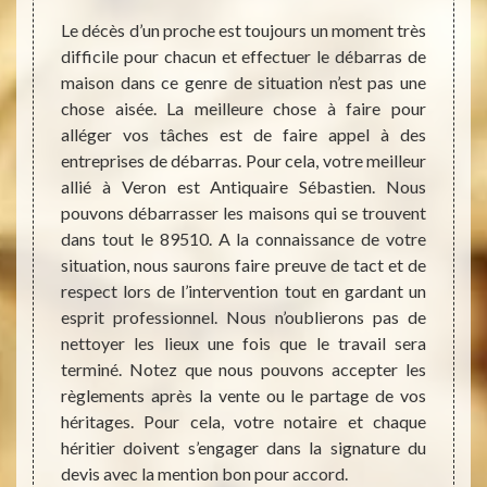
pro
es pour
Le décès d’un proche est toujours un moment très
on, une
difficile pour chacun et effectuer le débarras de
… Selon
maison dans ce genre de situation n’est pas une
Il peu
e d’une
chose aisée. La meilleure chose à faire pour
devoi
ent ou
alléger vos tâches est de faire appel à des
maison
ins de
entreprises de débarras. Pour cela, votre meilleur
maladi
virons,
allié à Veron est Antiquaire Sébastien. Nous
insalu
ui vous
pouvons débarrasser les maisons qui se trouvent
désenc
 chaque
dans tout le 89510. A la connaissance de votre
maison
 de nos
situation, nous saurons faire preuve de tact et de
notre 
 grand
respect lors de l’intervention tout en gardant un
Nous 
alors à
esprit professionnel. Nous n’oublierons pas de
débarr
ntir un
nettoyer les lieux une fois que le travail sera
années
terminé. Notez que nous pouvons accepter les
gérer 
règlements après la vente ou le partage de vos
démén
héritages. Pour cela, votre notaire et chaque
démoli
héritier doivent s’engager dans la signature du
toujou
devis avec la mention bon pour accord.
le dé