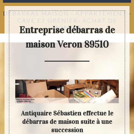
DÉBARRAS MAISON - APPARTEMENT -
CAVE ET GRENIER- ACHAT DE
MONTRE
Entreprise débarras de
maison Veron 89510
 en
Antiquaire Sébastien effectue le
s de
débarras de maison suite à une
prof
aison
succession