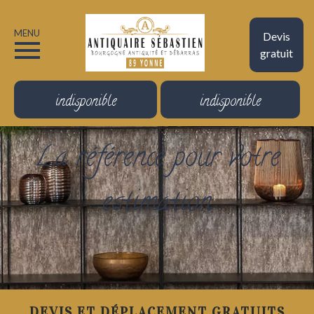
MENU
Devis
gratuit
indisponible
indisponible
La référence pour votre
estimation
DEVIS ET DÉPLACEMENT GRATUITS