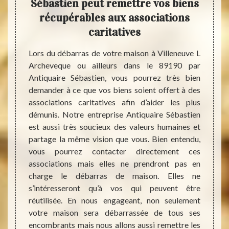
de
Sébastien peut remettre vos biens
mai
récupérables aux associations
caritatives
ou dans
Les c
demande
Diogè
Lors du débarras de votre maison à Villeneuve L
? Notre
entraî
Archeveque ou ailleurs dans le 89190 par
a d’une
compu
Antiquaire Sébastien, vous pourrez très bien
es les
néglig
demander à ce que vos biens soient offert à des
uer un
de si
associations caritatives afin d’aider les plus
 normes
débar
démunis. Notre entreprise Antiquaire Sébastien
sion,
Antiqu
est aussi très soucieux des valeurs humaines et
dans le
sont s
partage la même vision que vous. Bien entendu,
, nous
un man
vous pourrez contacter directement ces
ras de
MP (m
associations mais elles ne prendront pas en
u’à la
salubr
charge le débarras de maison. Elles ne
pièces
débar
s’intéresseront qu’à vos qui peuvent être
é nous
netto
réutilisée. En nous engageant, non seulement
vention
venons
votre maison sera débarrassée de tous ses
une vie
encombrants mais nous allons aussi remettre les