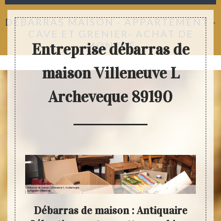
DÉBARRAS MAISON - APPARTEMENT -
CAVE ET GRENIER- ACHAT DE
MONTRE
Entreprise débarras de
maison Villeneuve L
Archeveque 89190
tien
Débarras de maison : Antiquaire
An