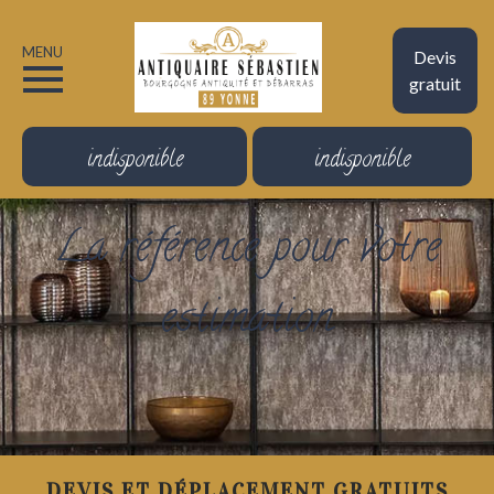
MENU
Devis
gratuit
indisponible
indisponible
La référence pour votre
estimation
DEVIS ET DÉPLACEMENT GRATUITS