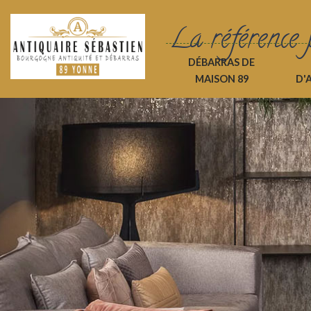
La référence 
DÉBARRAS DE
MAISON 89
D'