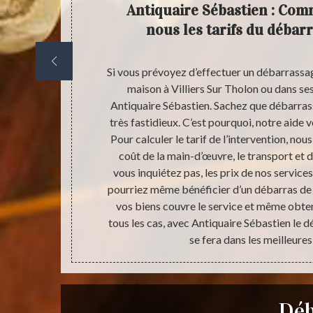
our
Antiquaire Sébastien : Com
nous les tarifs du débar
doit être
Si vous prévoyez d’effectuer un débarrass
es proches ?
maison à Villiers Sur Tholon ou dans ses
s grande aide.
Antiquaire Sébastien. Sachez que débarrass
ffectuer un
très fastidieux. C’est pourquoi, notre aide v
e les raisons
Pour calculer le tarif de l’intervention, no
ns le domaine
coût de la main-d’œuvre, le transport et d
es du débarras
vous inquiétez pas, les prix de nos service
r nettoyage des
pourriez même bénéficier d’un débarras de m
met également
vos biens couvre le service et même obte
é.
tous les cas, avec Antiquaire Sébastien le
se fera dans les meilleures
Déb