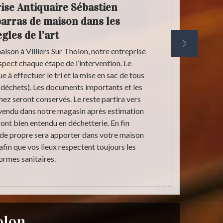
ise Antiquaire Sébastien
Notre 
barras de maison dans les
to
ègles de l’art
aison à Villiers Sur Tholon, notre entreprise
Au cours d
pect chaque étape de l’intervention. Le
Villiers
 à effectuer le tri et la mise en sac de tous
nombreux déf
 déchets). Les documents importants et les
d’objets de t
nez seront conservés. Le reste partira vers
insalubrité 
 vendu dans notre magasin après estimation
prestation
ront bien entendu en déchetterie. En fin
l’expertise 
 de propre sera apporter dans votre maison
nous permette
fin que vos lieux respectent toujours les
pas à vous adr
ormes sanitaires.
Tholon si v
olon