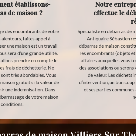
ment établissons-
Notre entrepr
ras de maison ?
effectue le dé
r
age des encombrants de votre
Spécialiste en débarras de m
 alentours, faites appel à
Antiquaire Sébastien res
er une maison est un travail
débarras de maison constitue
ous sera d’une grande utilité.
les encombrants (objets et
us allons prendre en compte le
affaires auxquelles vous te
es frais de déchetterie. Ne
des associations ou serons
s sont très abordables. Vous
de valeur. Les déchets i
aison gratuit si la valeur de
d’intervention, un bon coup
nir une indemnisation. Dans
et ses parties communes a
 débarrassage de votre maison
n
 conditions.
arras de maison Villiers Sur Th