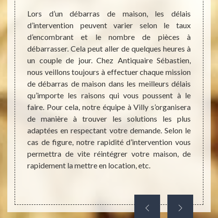
ons en
Lors d’un débarras de maison, les délais
Faire
0, nous
d’intervention peuvent varier selon le taux
Sébas
s avons
d’encombrant et le nombre de pièces à
maison
assage
débarrasser. Cela peut aller de quelques heures à
écrire
ence de
un couple de jour. Chez Antiquaire Sébastien,
appele
xtrême,
nous veillons toujours à effectuer chaque mission
pour d
nir des
de débarras de maison dans les meilleurs délais
ce sit
sultats
qu’importe les raisons qui vous poussent à le
engage
e et la
faire. Pour cela, notre équipe à Villy s’organisera
allons
ui nous
de manière à trouver les solutions les plus
d’app
s. Dans
adaptées en respectant votre demande. Selon le
ensui
à notre
cas de figure, notre rapidité d’intervention vous
évalua
si vous
permettra de vite réintégrer votre maison, de
devis.
ettoyer
rapidement la mettre en location, etc.
concl
l’inter