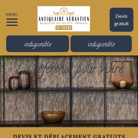
MENU
Devis
gratuit
indisponible
indisponible
La référence pour votre
estimation
DEVIS ET DÉPLACEMENT GRATUITS