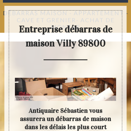
DÉBARRAS MAISON - APPARTEMENT -
CAVE ET GRENIER- ACHAT DE
MONTRE
Entreprise débarras de
maison Villy 89800
re
Antiquaire Sébastien vous
Dem
is en
assurera un débarras de maison
dans les délais les plus court