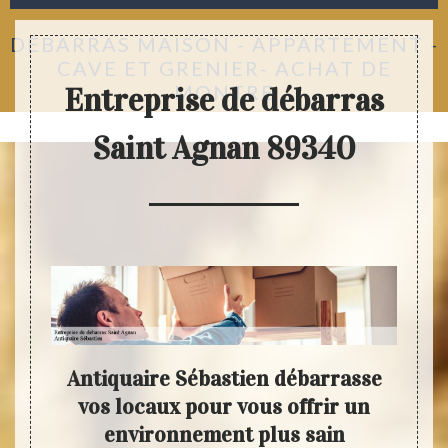
DÉBARRAS MAISON - APPARTEMENT -
CAVE ET GRENIER- ACHAT DE
MONTRE
Entreprise de débarras
Saint Agnan 89340
as
Antiquaire Sébastien débarrasse
N
vos locaux pour vous offrir un
tes
environnement plus sain