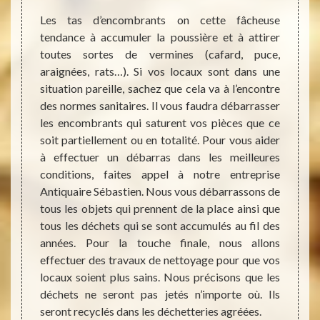
Les tas d’encombrants on cette fâcheuse
tendance à accumuler la poussière et à attirer
aux, de
Depuis
toutes sortes de vermines (cafard, puce,
raisons
Anti
araignées, rats…). Si vos locaux sont dans une
dans le
accomp
situation pareille, sachez que cela va à l’encontre
e notre
de déb
des normes sanitaires. Il vous faudra débarrasser
an nous
leur p
les encombrants qui saturent vos pièces que ce
villes
de suc
soit partiellement ou en totalité. Pour vous aider
emandes
autres
à effectuer un débarras dans les meilleures
talité
avons 
conditions, faites appel à notre entreprise
le vous
avons
Antiquaire Sébastien. Nous vous débarrassons de
ès des
amélio
tous les objets qui prennent de la place ainsi que
ras de
c’est 
tous les déchets qui se sont accumulés au fil des
ave, de
les pr
années. Pour la touche finale, nous allons
ger les
access
effectuer des travaux de nettoyage pour que vos
onnels,
faire 
locaux soient plus sains. Nous précisons que les
rs, les
servic
déchets ne seront pas jetés n’importe où. Ils
nt les
seront recyclés dans les déchetteries agréées.
n toute