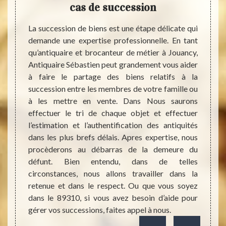
cas de succession
Antiqu
une vé
iquité,
La succession de biens est une étape délicate qui
bibel
iquaire
demande une expertise professionnelle. En tant
Jouanc
ots, et
qu’antiquaire et brocanteur de métier à Jouancy,
trésors
isitant
Antiquaire Sébastien peut grandement vous aider
Si vou
er dans
à faire le partage des biens relatifs à la
chaq
re. Nos
succession entre les membres de votre famille ou
authen
e nous
à les mettre en vente. Dans Nous saurons
entrep
s. Nous
effectuer le tri de chaque objet et effectuer
vos b
iquités
l’estimation et l’authentification des antiquités
authen
s, nous
dans les plus brefs délais. Apres expertise, nous
visite
s. Nous
procèderons au débarras de la demeure du
de be
tiquité
défunt. Bien entendu, dans de telles
d’ant
z être
circonstances, nous allons travailler dans la
satisfa
retenue et dans le respect. Ou que vous soyez
dans le 89310, si vous avez besoin d’aide pour
gérer vos successions, faites appel à nous.