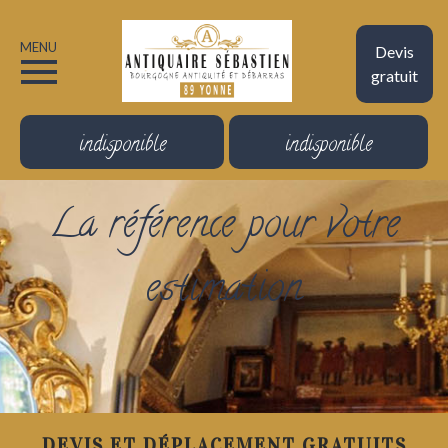
MENU
Devis
gratuit
indisponible
indisponible
La référence pour votre
estimation
DEVIS ET DÉPLACEMENT GRATUITS