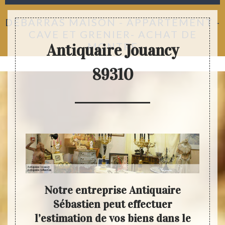
DÉBARRAS MAISON - APPARTEMENT -
CAVE ET GRENIER- ACHAT DE
MONTRE
Antiquaire Jouancy
89310
un
Notre entreprise Antiquaire
Anti
 des
Sébastien peut effectuer
 de
l’estimation de vos biens dans le