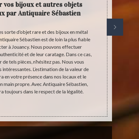
r vos bijoux et autres objets
Notre
ux par Antiquaire Sébastien
achète
s sorte d’objet rare et des bijoux en métal
Vous voulez f
tiquaire Sébastien est de loin la plus fiable
tous vos obje
cter à Jouancy. Nous pouvons effectuer
pas car il est
uthenticité et de leur caratage. Dans ce cas,
une nouvelle u
r de tels pièces, n’hésitez pas. Nous vous
de nos les
 intéressantes. L’estimation de la valeur de
Jouancy, nous
a en votre présence dans nos locaux et le
ferreux : me
n main propre. Avec Antiquaire Sébastien,
une estimatio
a toujours dans le respect de la légalité.
Nous saurons 
un bon ter