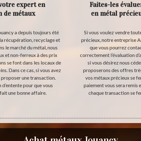
votre expert en
Faites-les évalue
on de métaux
en métal précie
ouancy a depuis toujours été
Si vous voulez vendre toute
la récupération, recyclage et
précieux, notre entreprise An
ns le marché du métal, nous
que vous pourrez conta
x et non-ferreux à des prix
correctement l’évaluation d’a
ons se font dans les locaux de
si vous désirez nous céde
ins. Dans ce cas, si vous avez
proposerons des offres très
s proposer une transaction.
vos métaux précieux se fer
n d’entente pour que vous
paiement vous sera remis e
fait une bonne affaire.
chaque transaction se fer
Achat métaux Jouancy