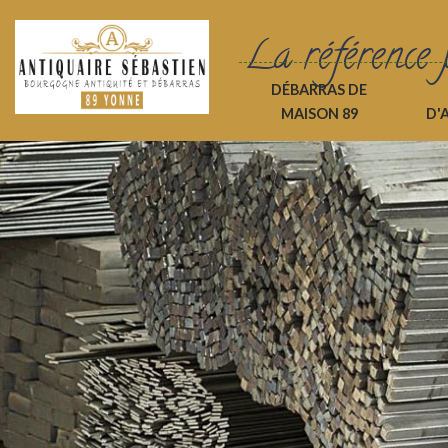
La référence 
DÉBARRAS DE
MAISON 89
D'