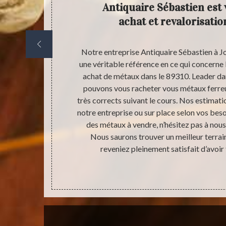
pour la
Antiquaire Sébastien est 
 une
achat et revalorisati
ns
a toujours été
Notre entreprise Antiquaire Sébastien à J
 le marché de
une véritable référence en ce qui concerne 
collectivités.
achat de métaux dans le 89310. Leader da
et nous les
pouvons vous racheter vous métaux ferreu
 vos métaux
très corrects suivant le cours. Nos estimati
nder dans nos
notre entreprise ou sur place selon vos beso
 de vos biens
des métaux à vendre, n’hésitez pas à nou
os pouvons
Nous saurons trouver un meilleur terrai
haiterez nous
reveniez pleinement satisfait d’avoir 
at.