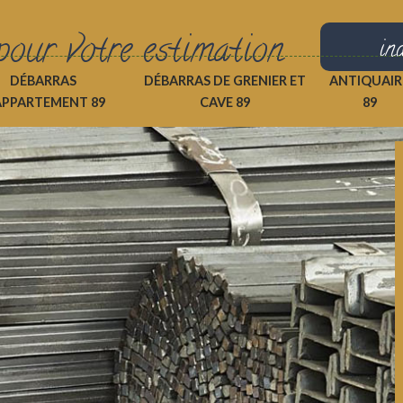
pour votre estimation
in
DÉBARRAS
DÉBARRAS DE GRENIER ET
ANTIQUAIR
APPARTEMENT 89
CAVE 89
89