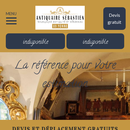
MENU
Devis
gratuit
indisponible
indisponible
La référence pour votre
estimation
DEVIS ET DÉPLACEMENT GRATUITS