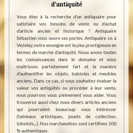
d’antiquité
iquités
Vous êtes à la recherche d’un antiquaire pour
Vous p
iquaire
satisfaire vos besoins de vente ou d’achat
simple
rvice à
d’article ancien et historique ? Antiquaire
leur v
ous ne
Sébastien vous ouvre ses portes. Antiquaire sis à
Vezel
 Nous
Vezelay, notre enseigne est la plus prestigieuse en
sommes
t nous
termes de marché d’antiquité. Nous avons toutes
objets
es dans
les connaissances dans le domaine et nous
pouv
dans le
maîtrisons parfaitement l’art et la manière
corre
e nous
d’authentifier les objets, babioles et meubles
L’exper
nticité
anciens. Dans ce cas, si vous souhaitez évaluer la
rareté
nterez.
valeur vos antiquités ou procéder à leur vente,
Antiqu
s à nos
nous pourrons vous pleinement vous aider. Vous
En cas
quoique
trouverez aussi chez nous divers articles anciens
propo
ujours
qui pourraient beaucoup vous intéresser
antiqu
n nous
(tableaux artistiques, jouets de collection,
autant
bibelots...). Nos marchandises sont certifiées 100
sont a
% authentiques.