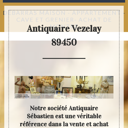
DÉBARRAS MAISON - APPARTEMENT -
CAVE ET GRENIER- ACHAT DE
MONTRE
Antiquaire Vezelay
89450
 dans
Notre société Antiquaire
Fai
s en
Sébastien est une véritable
la
référence dans la vente et achat