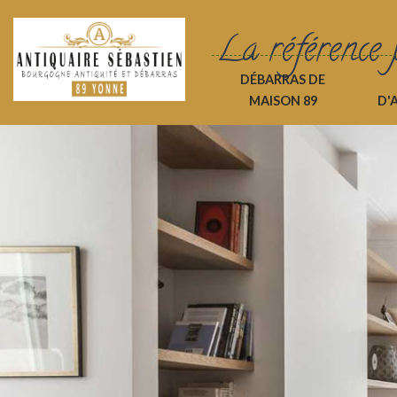
La référence 
DÉBARRAS DE
MAISON 89
D'