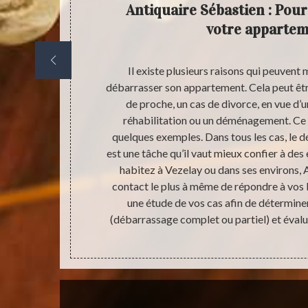
our le
Antiquaire Sébastien : Pou
orce et
votre appartem
fficiles et
Il existe plusieurs raisons qui peuvent 
ent. Ne vous
débarrasser son appartement. Cela peut êtr
re stress en
de proche, un cas de divorce, en vue d’u
es moments
réhabilitation ou un déménagement. Ce 
pect tout en
quelques exemples. Dans tous les cas, le
re se fera
est une tâche qu’il vaut mieux confier à des 
us de question
habitez à Vezelay ou dans ses environs, A
pouvons vous
contact le plus à même de répondre à vos
rras de votre
une étude de vos cas afin de détermine
(débarrassage complet ou partiel) et évalue