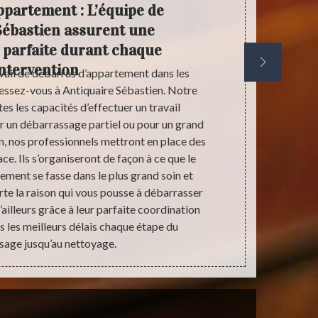
ppartement : L’équipe de
Antiqu
Sébastien assurent une
d
 parfaite durant chaque
intervention
vail de débarras d’appartement dans les
Vous êtes à 
ressez-vous à Antiquaire Sébastien. Notre
vos besoins
es les capacités d’effectuer un travail
Antiquaire 
r un débarrassage partiel ou pour un grand
Spécialiste 
on, nos professionnels mettront en place des
vous pouvez
ce. Ils s’organiseront de façon à ce que le
des prestati
ment se fasse dans le plus grand soin et
nous prend
te la raison qui vous pousse à débarrasser
normes et s
ailleurs grâce à leur parfaite coordination
son équipe 
ns les meilleurs délais chaque étape du
que soit la 
sage jusqu’au nettoyage.