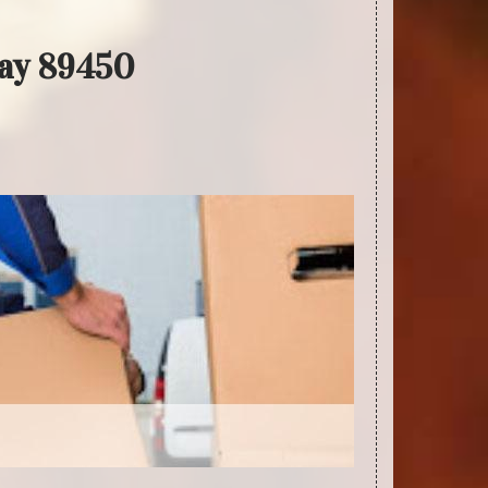
lay 89450