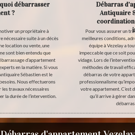
rquoi débarrasser
Débarras d’a
ent ?
Antiquaire 
coordination
motiver un propriétaire à
Pour vous assurer un tra
e nécessaire suite à un décès
meilleures conditions, ad
ne location ou vente, une
équipe à Vezelay a tout
ne sont bien entendu que
impeccable que ce soit pou
 débarrassage d’appartement
vidage. Lors de l’interventi
experts en la matière. Si vous
méthodes de travail effica
ntiquaire Sébastien est le
débarras de votre apparte
 besoins. Nous effectuerons
professionnalisme qu’impor
r les travaux nécessaires
votre appartement. C’est d’
r la durée de l’intervention.
qu’il arrive à gérer da
débarras
Débarras d'appartement Vezelay