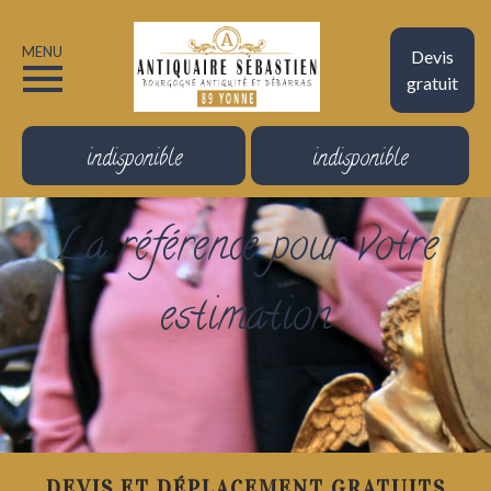
MENU
Devis
gratuit
indisponible
indisponible
La référence pour votre
estimation
DEVIS ET DÉPLACEMENT GRATUITS