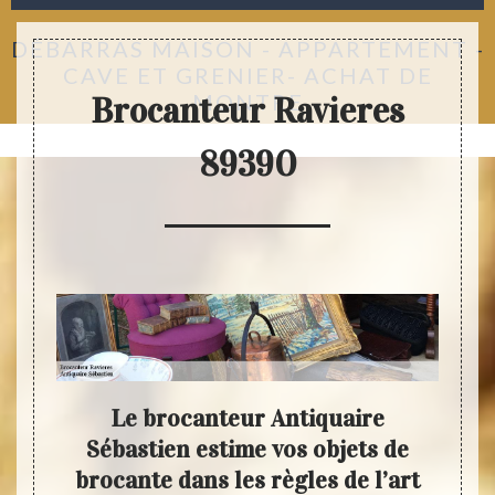
DÉBARRAS MAISON - APPARTEMENT -
CAVE ET GRENIER- ACHAT DE
MONTRE
Brocanteur Ravieres
89390
s de
Le brocanteur Antiquaire
Che
e
Sébastien estime vos objets de
e et
brocante dans les règles de l’art