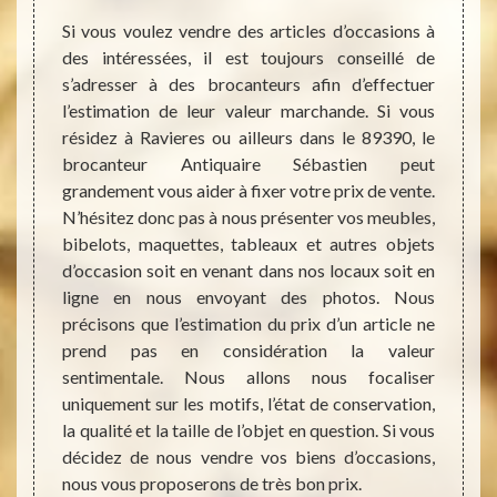
Si vous voulez vendre des articles d’occasions à
Vous n
des intéressées, il est toujours conseillé de
peut q
s’adresser à des brocanteurs afin d’effectuer
grenie
rticles
l’estimation de leur valeur marchande. Si vous
grande
nte vos
résidez à Ravieres ou ailleurs dans le 89390, le
toujou
n sis à
brocanteur Antiquaire Sébastien peut
pour 
ns tout
grandement vous aider à fixer votre prix de vente.
permet
asion,
N’hésitez donc pas à nous présenter vos meubles,
biens 
vente à
bibelots, maquettes, tableaux et autres objets
d’ant
series,
d’occasion soit en venant dans nos locaux soit en
qualif
canteur
ligne en nous envoyant des photos. Nous
d’obje
si des
précisons que l’estimation du prix d’un article ne
somme
but de
prend pas en considération la valeur
d’aill
ns des
sentimentale. Nous allons nous focaliser
sortes
état de
uniquement sur les motifs, l’état de conservation,
Chez A
lité et
la qualité et la taille de l’objet en question. Si vous
les rac
uhaitez
décidez de nous vendre vos biens d’occasions,
chaque
nous vous proposerons de très bon prix.