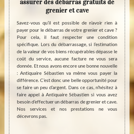
ant
assurer des débarras gratuits de
da
eur
grenier et cave
Savez-vous qu’il est possible de n’avoir rien à
Les ca
payer pour le débarras de votre grenier et cave ?
diffic
er les
Pour cela, il faut respecter une condition
débar
que ces
spécifique. Lors du débarrassage, si l’estimation
succe
 au fur
de la valeur de vos biens récupérables dépasse le
Sébast
alement
coût du service, aucune facture ne vous sera
aider 
échets
donnée. Et nous avons encore une bonne nouvelle
des bie
 Votre
: Antiquaire Sébastien va même vous payer la
que l’
quaire
différence. C’est donc une belle opportunité pour
délais
gagner
se faire un peu d’argent. Dans ce cas, n’hésitez à
situat
ave en
faire appel à Antiquaire Sébastien si vous avez
toutes
rassage
besoin d’effectuer un débarras de grenier et cave.
savoi
i selon
Nos services et nos prestations ne vous
succes
alement
décevrons pas.
en fin
llant.