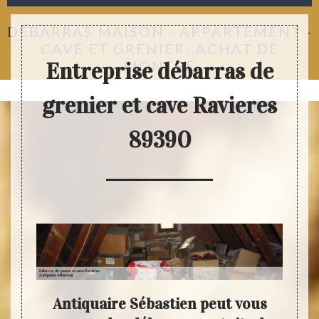
DÉBARRAS MAISON - APPARTEMENT -
CAVE ET GRENIER- ACHAT DE
MONTRE
Entreprise débarras de
grenier et cave Ravieres
89390
tre
Antiquaire Sébastien peut vous
An