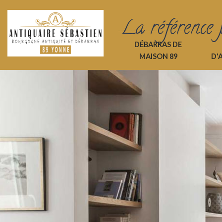
La référence 
DÉBARRAS DE
MAISON 89
D'