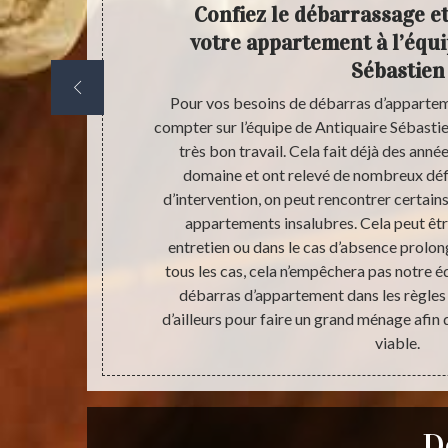
our
Confiez le débarrassage et
assage
votre appartement à l’équi
Sébastien
éritablement
Pour vos besoins de débarras d’appartem
s avant d’y
compter sur l’équipe de Antiquaire Sébasti
up de temps. Le
très bon travail. Cela fait déjà des anné
cacement votre
domaine et ont relevé de nombreux défi
ous avez un
d’intervention, on peut rencontrer certain
localités
appartements insalubres. Cela peut êtr
te l’expertise
entretien ou dans le cas d’absence prolon
s grandement
tous les cas, cela n’empêchera pas notre éq
vos lieux. Avec
débarras d’appartement dans les règles de
ns que nous
d’ailleurs pour faire un grand ménage afin 
onditions.
viable.
D