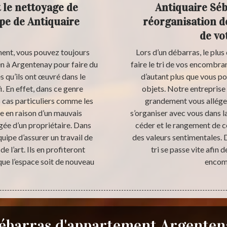
 le nettoyage de
Antiquaire Séba
pe de Antiquaire
réorganisation d
de vo
ent, vous pouvez toujours
Lors d’un débarras, le plus 
en à Argentenay pour faire du
faire le tri de vos encombra
es qu’ils ont œuvré dans le
d’autant plus que vous po
. En effet, dans ce genre
objets. Notre entreprise
s cas particuliers comme les
grandement vous alléger 
e en raison d’un mauvais
s’organiser avec vous dans l
gée d’un propriétaire. Dans
céder et le rangement de ce
uipe d’assurer un travail de
des valeurs sentimentales. D
 l’art. Ils en profiteront
tri se passe vite afin 
que l’espace soit de nouveau
encomb
ébarras d'appartement Argenten