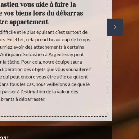
stien vous aide à faire la
e vos biens lors du débarras
appart
tre appartement
difficile et le plus épuisant c’est surtout de
Débarrasse
nts. En effet, cela prend beaucoup de temps
débarrasse
urriez avoir des attachements à certains
beaucoup plus
 Antiquaire Sébastien à Argentenay peut
descente qu’i
la tâche. Pour cela, notre équipe saura
tous les dé
a libération des objets que vous souhaiterez
impeccable. 
 qui peut encore vous être utile ou qui ont
parfaite ent
ans tous les cas, nous veillerons à ce que le
faire recou
de passer à l’estimation de la valeur des
résultat à l
rants à débarrasser.
dans le 89160
ay