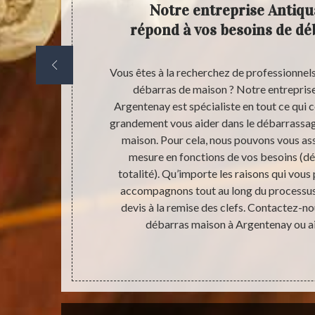
e du
Notre entreprise Antiqu
rées
répond à vos besoins de d
e de nombreux
Vous êtes à la recherchez de professionnels
mbrant, votre
débarras de maison ? Notre entreprise
brité et le
Argentenay est spécialiste en tout ce qui
es sanitaires
grandement vous aider dans le débarrassa
s, de puces…)
maison. Pour cela, nous pouvons vous ass
l’écroulement.
mesure en fonctions de vos besoins (dé
 débarras de
totalité). Qu’importe les raisons qui vous 
 cela, notre
accompagnons tout au long du processus 
commande ses
devis à la remise des clefs. Contactez-no
er les normes
débarras maison à Argentenay ou ai