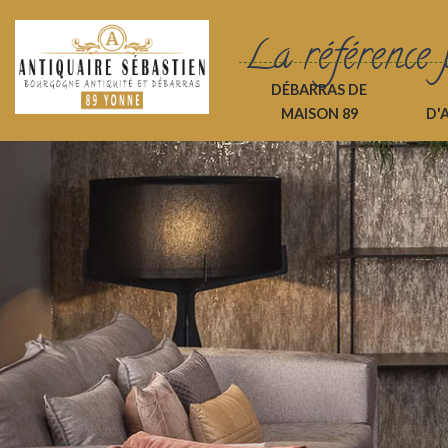
La référence 
DÉBARRAS DE
MAISON 89
D'