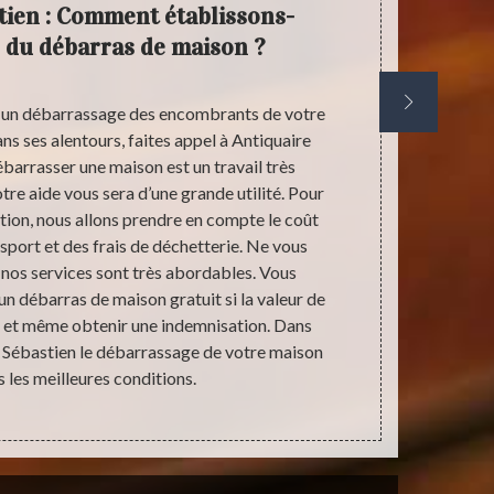
tien : Comment établissons-
Dema
s du débarras de maison ?
grat
r un débarrassage des encombrants de votre
Faire appel à
s ses alentours, faites appel à Antiquaire
débarras de vo
barrasser une maison est un travail très
notre fo
otre aide vous sera d’une grande utilité. Pour
composant nos
ention, nous allons prendre en compte le coût
ce site. La 
nsport et des frais de déchetterie. Ne vous
nous vos 
e nos services sont très abordables. Vous
méthode d’a
n débarras de maison gratuit si la valeur de
lieux afin d’
e et même obtenir une indemnisation. Dans
devis. Si un 
e Sébastien le débarrassage de votre maison
s les meilleures conditions.