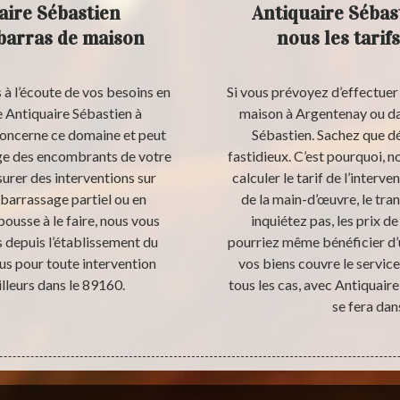
aire Sébastien
Antiquaire Sébas
ébarras de maison
nous les tarif
 à l’écoute de vos besoins en
Si vous prévoyez d’effectue
 Antiquaire Sébastien à
maison à Argentenay ou dan
 concerne ce domaine et peut
Sébastien. Sachez que dé
ge des encombrants de votre
fastidieux. C’est pourquoi, n
urer des interventions sur
calculer le tarif de l’interv
barrassage partiel ou en
de la main-d’œuvre, le tra
pousse à le faire, nous vous
inquiétez pas, les prix d
depuis l’établissement du
pourriez même bénéficier d’u
us pour toute intervention
vos biens couvre le servic
lleurs dans le 89160.
tous les cas, avec Antiquair
se fera dan