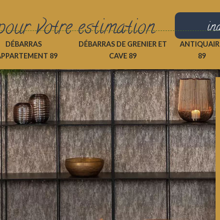
pour votre estimation
in
DÉBARRAS
DÉBARRAS DE GRENIER ET
ANTIQUAIR
APPARTEMENT 89
CAVE 89
89