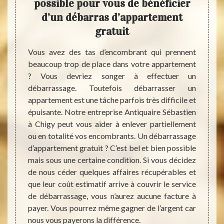
ment
possible pour vous de bénéficier
ent
s
d’un débarras d’appartement
gratuit
urs des
Lors d
ue vous
notre 
Vous avez des tas d’encombrant qui prennent
e vous
fait p
beaucoup trop de place dans votre appartement
 à pour
En ef
? Vous devriez songer à effectuer un
nt ses
jusqu’
débarrassage. Toutefois débarrasser un
oments
les tr
appartement est une tâche parfois très difficile et
ec tact
règle
épuisante. Notre entreprise Antiquaire Sébastien
el dans
pourr
à Chigy peut vous aider à enlever partiellement
nt dans
sanita
ou en totalité vos encombrants. Un débarrassage
plus de
pas no
d’appartement gratuit ? C’est bel et bien possible
 à nous
vers d
mais sous une certaine condition. Si vous décidez
 détail
toujou
de nous céder quelques affaires récupérables et
rras de
pour q
que leur coût estimatif arrive à couvrir le service
appar
de débarrassage, vous n’aurez aucune facture à
règles 
payer. Vous pourrez même gagner de l’argent car
nous vous payerons la différence.