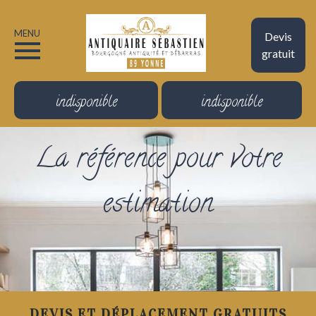
MENU
Devis
gratuit
indisponible
indisponible
La référence pour votre
estimation
DEVIS ET DÉPLACEMENT GRATUITS