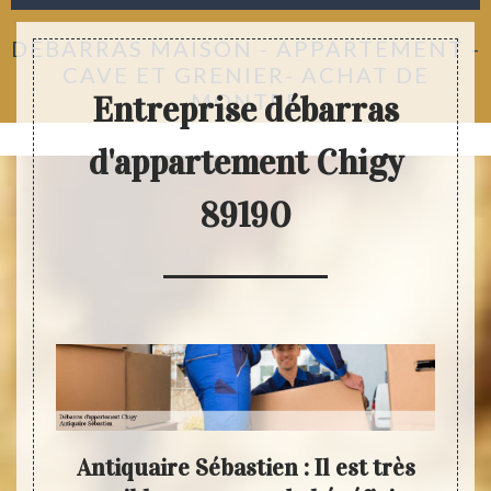
DÉBARRAS MAISON - APPARTEMENT -
CAVE ET GRENIER- ACHAT DE
MONTRE
Entreprise débarras
d'appartement Chigy
89190
stien
Antiquaire Sébastien : Il est très
Déb