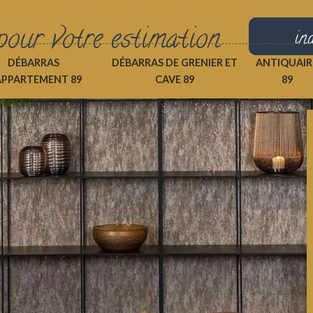
pour votre estimation
in
DÉBARRAS
DÉBARRAS DE GRENIER ET
ANTIQUAIR
APPARTEMENT 89
CAVE 89
89