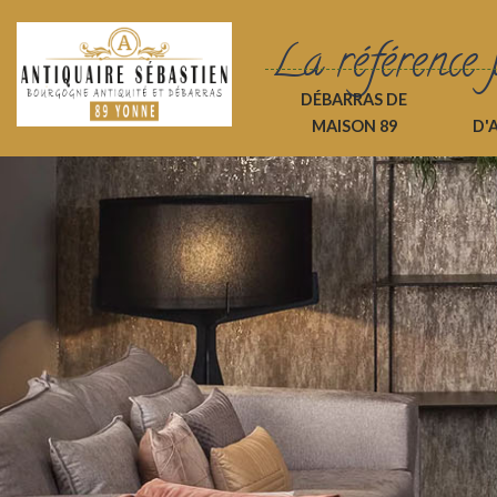
La référence 
DÉBARRAS DE
MAISON 89
D'