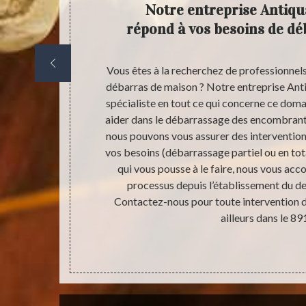
astien
Notre entreprise Antiqu
s aux
répond à vos besoins de d
 le 89190 par
Vous êtes à la recherchez de professionnels
à ce que vos
débarras de maison ? Notre entreprise Anti
ider les plus
spécialiste en tout ce qui concerne ce dom
très soucieux
aider dans le débarrassage des encombrants
Bien entendu,
nous pouvons vous assurer des intervention
is elles ne
vos besoins (débarrassage partiel ou en tota
intéresseront
qui vous pousse à le faire, nous vous ac
non seulement
processus depuis l’établissement du dev
s mais nous
Contactez-nous pour toute intervention 
smes en votre
ailleurs dans le 89