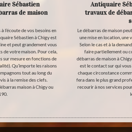
aire Sébastien
Antiquaire Séb
ébarras de maison
travaux de déba
s
 à l’écoute de vos besoins en
Le débarras de maison peut 
quaire Sébastien à Chigy est
une mise en location, une
aine et peut grandement vous
Selon le cas et à la demand
 de votre maison. Pour cela,
faire partiellement ou 
s sur mesure en fonctions de
débarras de maison à Chigy 
lité). Qu’importe les raisons
est le contact sur qui vo
compagnons tout au long du
chaque circonstance comme 
is à la remise des clefs.
fera dans le plus grand prof
débarras maison à Chigy ou
recourir à nos services pou
190.
l