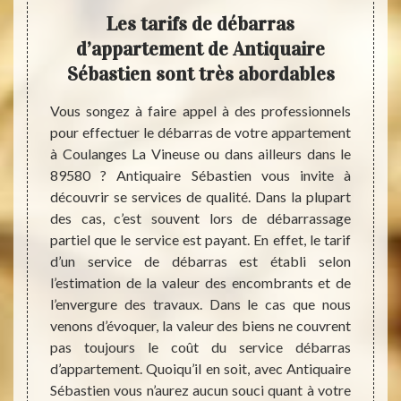
le
Les tarifs de débarras
Con
ent à
d’appartement de Antiquaire
a
tien
Sébastien sont très abordables
ement,
Vous songez à faire appel à des professionnels
uipe de
pour effectuer le débarras de votre appartement
Débarr
ineuse
à Coulanges La Vineuse ou dans ailleurs dans le
aussi 
éjà des
89580 ? Antiquaire Sébastien vous invite à
l’inte
 et ont
découvrir se services de qualité. Dans la plupart
de tra
e genre
des cas, c’est souvent lors de débarrassage
et de 
ins cas
partiel que le service est payant. En effet, le tarif
Antiqu
lubres.
d’un service de débarras est établi selon
vous
tien ou
l’estimation de la valeur des encombrants et de
d’app
 d’un
l’envergure des travaux. Dans le cas que nous
équipe
pêchera
venons d’évoquer, la valeur des biens ne couvrent
entre 
ébarras
pas toujours le coût du service débarras
n’hési
 Ils en
d’appartement. Quoiqu’il en soit, avec Antiquaire
souhai
 ménage
Sébastien vous n’aurez aucun souci quant à votre
hauteu