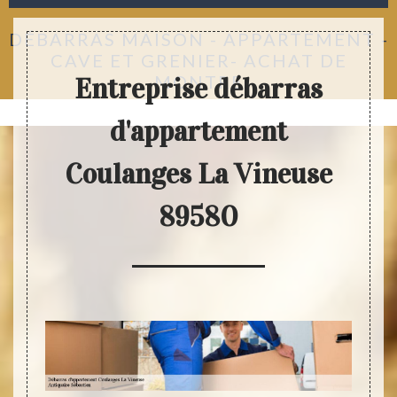
DÉBARRAS MAISON - APPARTEMENT -
CAVE ET GRENIER- ACHAT DE
MONTRE
Entreprise débarras
d'appartement
Coulanges La Vineuse
89580