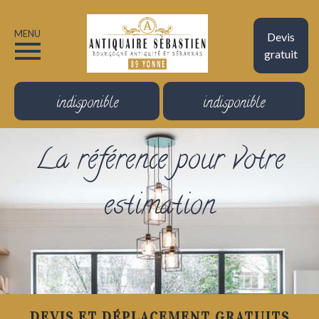
MENU
Devis
gratuit
indisponible
indisponible
La référence pour votre
estimation
DEVIS ET DÉPLACEMENT GRATUITS