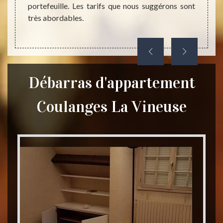
portefeuille. Les tarifs que nous suggérons sont
partou
très abordables.
la pla
Débarras d'appartement
Coulanges La Vineuse